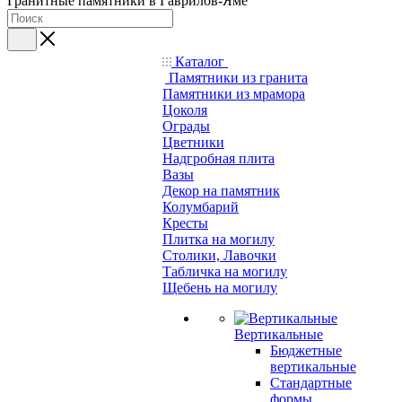
Гранитные памятники в Гаврилов-Яме
Каталог
Памятники из гранита
Памятники из мрамора
Цоколя
Ограды
Цветники
Надгробная плита
Вазы
Декор на памятник
Колумбарий
Кресты
Плитка на могилу
Столики, Лавочки
Табличка на могилу
Щебень на могилу
Вертикальные
Бюджетные
вертикальные
Стандартные
формы