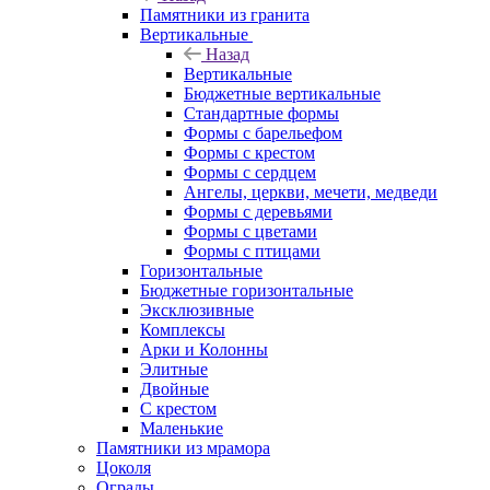
Памятники из гранита
Вертикальные
Назад
Вертикальные
Бюджетные вертикальные
Стандартные формы
Формы с барельефом
Формы с крестом
Формы с сердцем
Ангелы, церкви, мечети, медведи
Формы с деревьями
Формы с цветами
Формы с птицами
Горизонтальные
Бюджетные горизонтальные
Эксклюзивные
Комплексы
Арки и Колонны
Элитные
Двойные
С крестом
Маленькие
Памятники из мрамора
Цоколя
Ограды