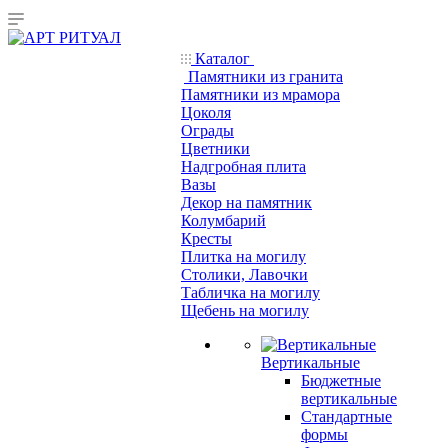
Каталог
Памятники из гранита
Памятники из мрамора
Цоколя
Ограды
Цветники
Надгробная плита
Вазы
Декор на памятник
Колумбарий
Кресты
Плитка на могилу
Столики, Лавочки
Табличка на могилу
Щебень на могилу
Вертикальные
Бюджетные
вертикальные
Стандартные
формы