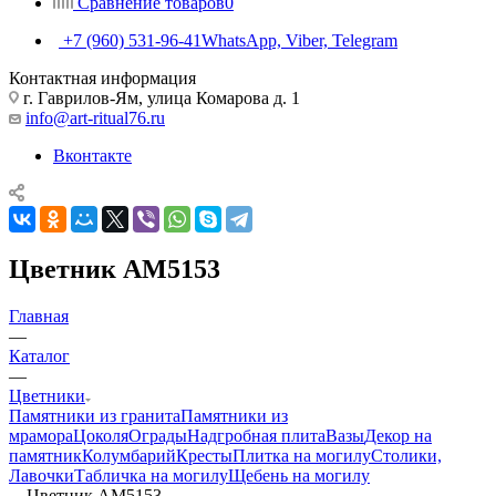
Сравнение товаров
0
+7 (960) 531-96-41
WhatsApp, Viber, Telegram
Контактная информация
г. Гаврилов-Ям, улица Комарова д. 1
info@art-ritual76.ru
Вконтакте
Цветник AM5153
Главная
—
Каталог
—
Цветники
Памятники из гранита
Памятники из
мрамора
Цоколя
Ограды
Надгробная плита
Вазы
Декор на
памятник
Колумбарий
Кресты
Плитка на могилу
Столики,
Лавочки
Табличка на могилу
Щебень на могилу
—
Цветник AM5153