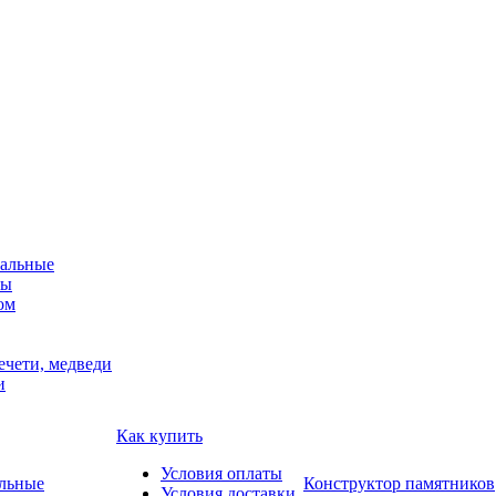
альные
мы
ом
ечети, медведи
и
Как купить
Условия оплаты
Конструктор памятников
Условия доставки