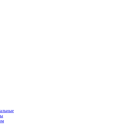
альные
мы
ом