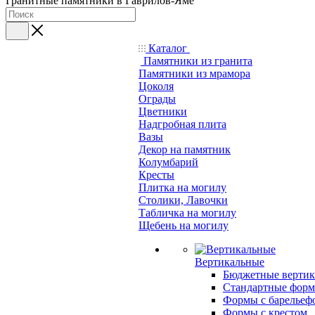
Гранитные памятники в Гаврилов-Яме
Каталог
Памятники из гранита
Памятники из мрамора
Цоколя
Ограды
Цветники
Надгробная плита
Вазы
Декор на памятник
Колумбарий
Кресты
Плитка на могилу
Столики, Лавочки
Табличка на могилу
Щебень на могилу
Вертикальные
Бюджетные вертик
Стандартные фор
Формы с барельеф
Формы с крестом