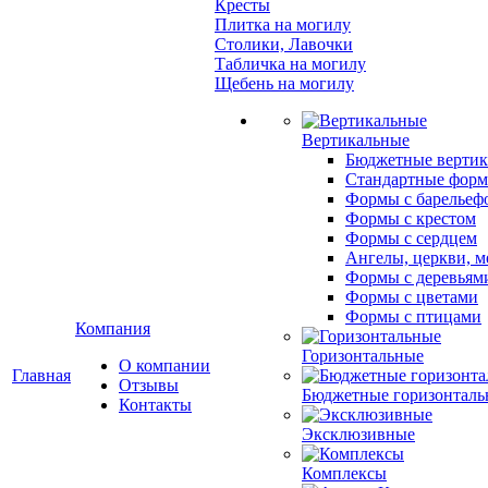
Кресты
Плитка на могилу
Столики, Лавочки
Табличка на могилу
Щебень на могилу
Вертикальные
Бюджетные вертик
Стандартные фор
Формы с барельеф
Формы с крестом
Формы с сердцем
Ангелы, церкви, м
Формы с деревьям
Формы с цветами
Формы с птицами
Компания
Горизонтальные
О компании
Главная
Отзывы
Бюджетные горизонталь
Контакты
Эксклюзивные
Комплексы