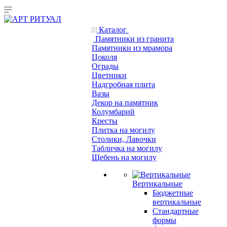
Каталог
Памятники из гранита
Памятники из мрамора
Цоколя
Ограды
Цветники
Надгробная плита
Вазы
Декор на памятник
Колумбарий
Кресты
Плитка на могилу
Столики, Лавочки
Табличка на могилу
Щебень на могилу
Вертикальные
Бюджетные
вертикальные
Стандартные
формы