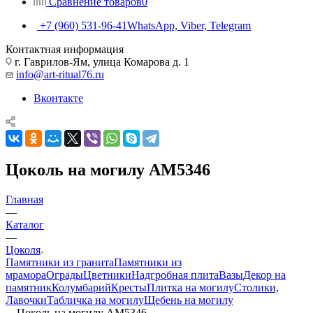
Сравнение товаров
0
+7 (960) 531-96-41
WhatsApp, Viber, Telegram
Контактная информация
г. Гаврилов-Ям, улица Комарова д. 1
info@art-ritual76.ru
Вконтакте
Цоколь на могилу AM5346
Главная
—
Каталог
—
Цоколя
Памятники из гранита
Памятники из
мрамора
Ограды
Цветники
Надгробная плита
Вазы
Декор на
памятник
Колумбарий
Кресты
Плитка на могилу
Столики,
Лавочки
Табличка на могилу
Щебень на могилу
—
Цоколь на могилу AM5346