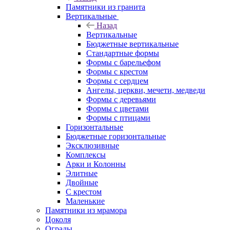
Памятники из гранита
Вертикальные
Назад
Вертикальные
Бюджетные вертикальные
Стандартные формы
Формы с барельефом
Формы с крестом
Формы с сердцем
Ангелы, церкви, мечети, медведи
Формы с деревьями
Формы с цветами
Формы с птицами
Горизонтальные
Бюджетные горизонтальные
Эксклюзивные
Комплексы
Арки и Колонны
Элитные
Двойные
С крестом
Маленькие
Памятники из мрамора
Цоколя
Ограды