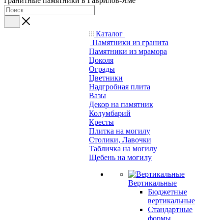
Гранитные памятники в Гаврилов-Яме
Каталог
Памятники из гранита
Памятники из мрамора
Цоколя
Ограды
Цветники
Надгробная плита
Вазы
Декор на памятник
Колумбарий
Кресты
Плитка на могилу
Столики, Лавочки
Табличка на могилу
Щебень на могилу
Вертикальные
Бюджетные
вертикальные
Стандартные
формы