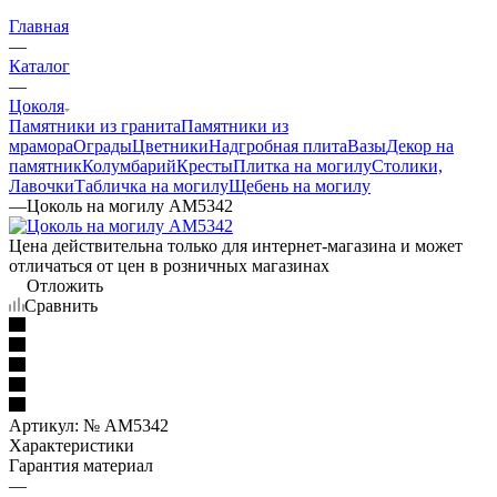
Главная
—
Каталог
—
Цоколя
Памятники из гранита
Памятники из
мрамора
Ограды
Цветники
Надгробная плита
Вазы
Декор на
памятник
Колумбарий
Кресты
Плитка на могилу
Столики,
Лавочки
Табличка на могилу
Щебень на могилу
—
Цоколь на могилу AM5342
Цена действительна только для интернет-магазина и может
отличаться от цен в розничных магазинах
Отложить
Сравнить
Артикул:
№ AM5342
Характеристики
Гарантия материал
—