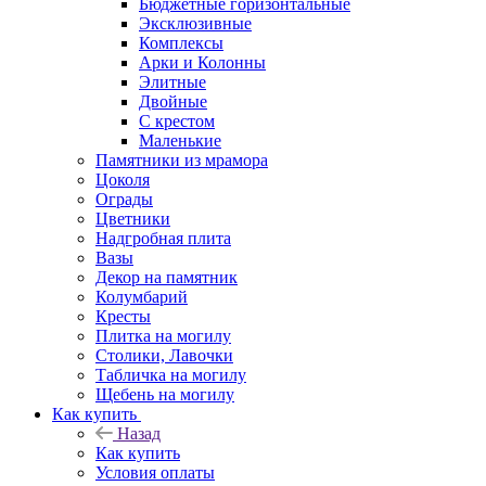
Бюджетные горизонтальные
Эксклюзивные
Комплексы
Арки и Колонны
Элитные
Двойные
С крестом
Маленькие
Памятники из мрамора
Цоколя
Ограды
Цветники
Надгробная плита
Вазы
Декор на памятник
Колумбарий
Кресты
Плитка на могилу
Столики, Лавочки
Табличка на могилу
Щебень на могилу
Как купить
Назад
Как купить
Условия оплаты