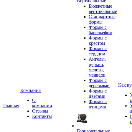
Вертикальные
Бюджетные
вертикальные
Стандартные
формы
Формы с
барельефом
Формы с
крестом
Формы с
сердцем
Ангелы,
церкви,
мечети,
медведи
Формы с
Как ку
деревьями
Компания
Формы с
цветами
О
Формы с
Главная
компании
птицами
Отзывы
Контакты
Горизонтальные