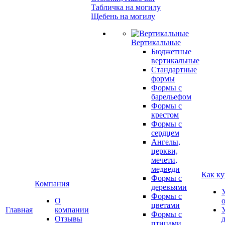
Табличка на могилу
Щебень на могилу
Вертикальные
Бюджетные
вертикальные
Стандартные
формы
Формы с
барельефом
Формы с
крестом
Формы с
сердцем
Ангелы,
церкви,
мечети,
медведи
Как ку
Формы с
Компания
деревьями
Формы с
О
цветами
Главная
компании
Формы с
Отзывы
птицами