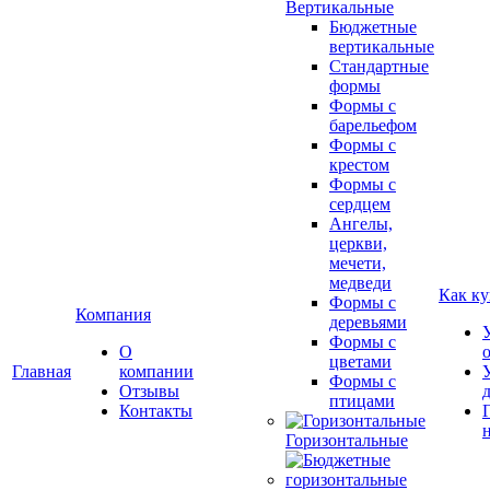
Вертикальные
Бюджетные
вертикальные
Стандартные
формы
Формы с
барельефом
Формы с
крестом
Формы с
сердцем
Ангелы,
церкви,
мечети,
медведи
Как ку
Формы с
Компания
деревьями
Формы с
О
цветами
Главная
компании
Формы с
Отзывы
птицами
Контакты
Горизонтальные