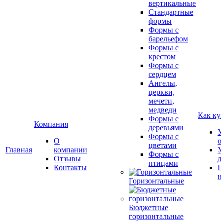
вертикальные
Стандартные
формы
Формы с
барельефом
Формы с
крестом
Формы с
сердцем
Ангелы,
церкви,
мечети,
медведи
Как ку
Формы с
Компания
деревьями
Формы с
О
цветами
Главная
компании
Формы с
Отзывы
птицами
Контакты
Горизонтальные
Бюджетные
горизонтальные