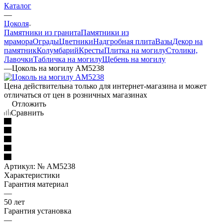
Каталог
—
Цоколя
Памятники из гранита
Памятники из
мрамора
Ограды
Цветники
Надгробная плита
Вазы
Декор на
памятник
Колумбарий
Кресты
Плитка на могилу
Столики,
Лавочки
Табличка на могилу
Щебень на могилу
—
Цоколь на могилу AM5238
Цена действительна только для интернет-магазина и может
отличаться от цен в розничных магазинах
Отложить
Сравнить
Артикул:
№ AM5238
Характеристики
Гарантия материал
—
50 лет
Гарантия установка
—