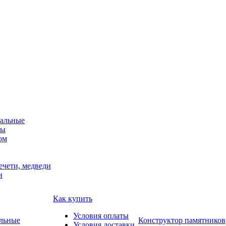
альные
мы
ом
ечети, медведи
и
Как купить
Условия оплаты
Конструктор памятников
Условия доставки