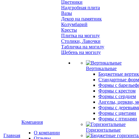
Цветники
Надгробная плита
Вазы
Декор на памятник
Колумбарий
Кресты
Плитка на могилу
Столики, Лавочки
Табличка на могилу
Щебень на могилу
Вертикальные
Бюджетные вертик
Стандартные фор
Формы с барельеф
Формы с крестом
Формы с сердцем
Ангелы, церкви, м
Формы с деревьям
Формы с цветами
Формы с птицами
Компания
Горизонтальные
О компании
Главная
Отзывы