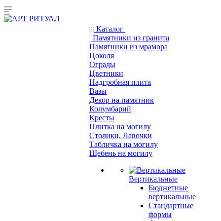
Каталог
Памятники из гранита
Памятники из мрамора
Цоколя
Ограды
Цветники
Надгробная плита
Вазы
Декор на памятник
Колумбарий
Кресты
Плитка на могилу
Столики, Лавочки
Табличка на могилу
Щебень на могилу
Вертикальные
Бюджетные
вертикальные
Стандартные
формы