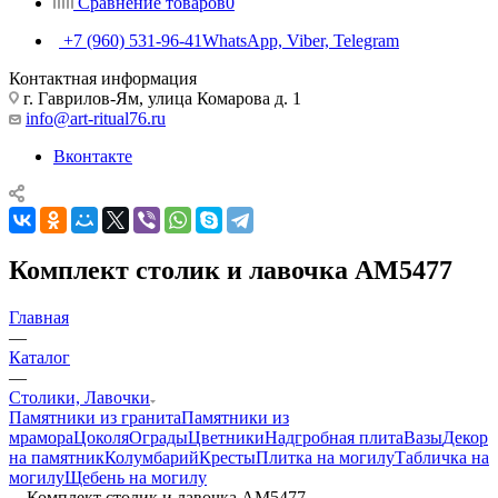
Сравнение товаров
0
+7 (960) 531-96-41
WhatsApp, Viber, Telegram
Контактная информация
г. Гаврилов-Ям, улица Комарова д. 1
info@art-ritual76.ru
Вконтакте
Комплект столик и лавочка АМ5477
Главная
—
Каталог
—
Столики, Лавочки
Памятники из гранита
Памятники из
мрамора
Цоколя
Ограды
Цветники
Надгробная плита
Вазы
Декор
на памятник
Колумбарий
Кресты
Плитка на могилу
Табличка на
могилу
Щебень на могилу
—
Комплект столик и лавочка АМ5477