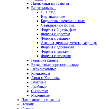
Памятники из гранита
Вертикальные
Назад
Вертикальные
Бюджетные вертикальные
Стандартные формы
Формы с барельефом
Формы с крестом
Формы с сердцем
Ангелы, церкви, мечети, медведи
Формы с деревьями
Формы с цветами
Формы с птицами
Горизонтальные
Бюджетные горизонтальные
Эксклюзивные
Комплексы
Арки и Колонны
Элитные
Двойные
С крестом
Маленькие
Памятники из мрамора
Цоколя
Ограды