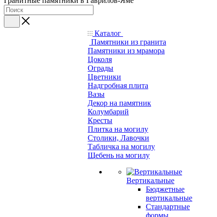
Гранитные памятники в Гаврилов-Яме
Каталог
Памятники из гранита
Памятники из мрамора
Цоколя
Ограды
Цветники
Надгробная плита
Вазы
Декор на памятник
Колумбарий
Кресты
Плитка на могилу
Столики, Лавочки
Табличка на могилу
Щебень на могилу
Вертикальные
Бюджетные
вертикальные
Стандартные
формы