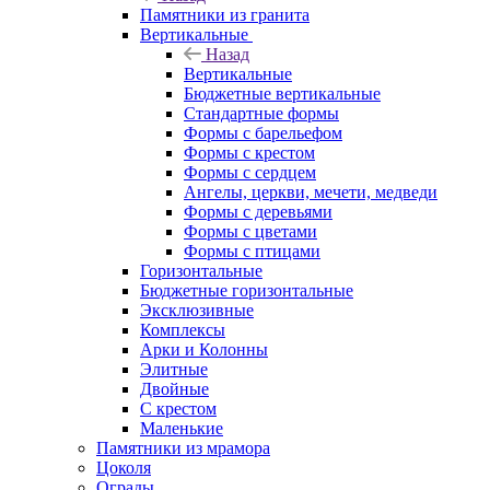
Памятники из гранита
Вертикальные
Назад
Вертикальные
Бюджетные вертикальные
Стандартные формы
Формы с барельефом
Формы с крестом
Формы с сердцем
Ангелы, церкви, мечети, медведи
Формы с деревьями
Формы с цветами
Формы с птицами
Горизонтальные
Бюджетные горизонтальные
Эксклюзивные
Комплексы
Арки и Колонны
Элитные
Двойные
С крестом
Маленькие
Памятники из мрамора
Цоколя
Ограды