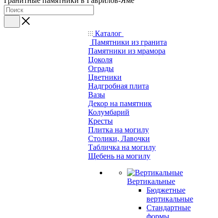
Гранитные памятники в Гаврилов-Яме
Каталог
Памятники из гранита
Памятники из мрамора
Цоколя
Ограды
Цветники
Надгробная плита
Вазы
Декор на памятник
Колумбарий
Кресты
Плитка на могилу
Столики, Лавочки
Табличка на могилу
Щебень на могилу
Вертикальные
Бюджетные
вертикальные
Стандартные
формы