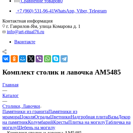
Сравнение товаров
0
+7 (960) 531-96-41
WhatsApp, Viber, Telegram
Контактная информация
г. Гаврилов-Ям, улица Комарова д. 1
info@art-ritual76.ru
Вконтакте
Комплект столик и лавочка AM5485
Главная
—
Каталог
—
Столики, Лавочки
Памятники из гранита
Памятники из
мрамора
Цоколя
Ограды
Цветники
Надгробная плита
Вазы
Декор
на памятник
Колумбарий
Кресты
Плитка на могилу
Табличка на
могилу
Щебень на могилу
—
Комплект столик и лавочка AM5485