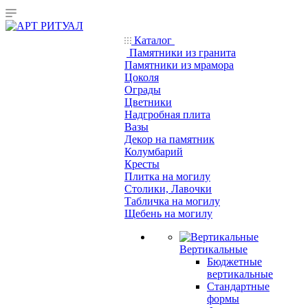
Каталог
Памятники из гранита
Памятники из мрамора
Цоколя
Ограды
Цветники
Надгробная плита
Вазы
Декор на памятник
Колумбарий
Кресты
Плитка на могилу
Столики, Лавочки
Табличка на могилу
Щебень на могилу
Вертикальные
Бюджетные
вертикальные
Стандартные
формы