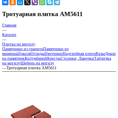
Тротуарная плитка AM5611
Главная
—
Каталог
—
Плитка на могилу
Памятники из гранита
Памятники из
мрамора
Цоколя
Ограды
Цветники
Надгробная плита
Вазы
Декор
на памятник
Колумбарий
Кресты
Столики, Лавочки
Табличка
на могилу
Щебень на могилу
—
Тротуарная плитка AM5611