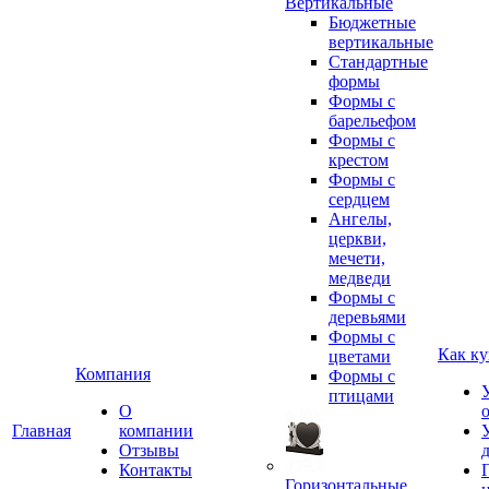
Вертикальные
Бюджетные
вертикальные
Стандартные
формы
Формы с
барельефом
Формы с
крестом
Формы с
сердцем
Ангелы,
церкви,
мечети,
медведи
Формы с
деревьями
Формы с
Как ку
цветами
Компания
Формы с
птицами
О
Главная
компании
Отзывы
Контакты
Горизонтальные