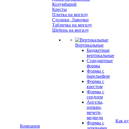
Колумбарий
Кресты
Плитка на могилу
Столики, Лавочки
Табличка на могилу
Щебень на могилу
Вертикальные
Бюджетные
вертикальные
Стандартные
формы
Формы с
барельефом
Формы с
крестом
Формы с
сердцем
Ангелы,
церкви,
мечети,
медведи
Как ку
Формы с
Компания
деревьями