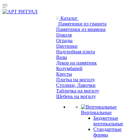
Каталог
Памятники из гранита
Памятники из мрамора
Цоколя
Ограды
Цветники
Надгробная плита
Вазы
Декор на памятник
Колумбарий
Кресты
Плитка на могилу
Столики, Лавочки
Табличка на могилу
Щебень на могилу
Вертикальные
Бюджетные
вертикальные
Стандартные
формы