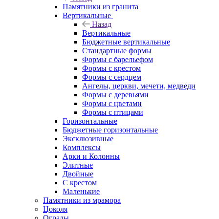
Памятники из гранита
Вертикальные
Назад
Вертикальные
Бюджетные вертикальные
Стандартные формы
Формы с барельефом
Формы с крестом
Формы с сердцем
Ангелы, церкви, мечети, медведи
Формы с деревьями
Формы с цветами
Формы с птицами
Горизонтальные
Бюджетные горизонтальные
Эксклюзивные
Комплексы
Арки и Колонны
Элитные
Двойные
С крестом
Маленькие
Памятники из мрамора
Цоколя
Ограды