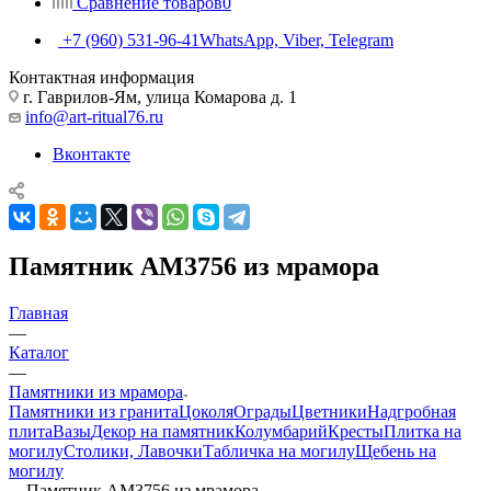
Сравнение товаров
0
+7 (960) 531-96-41
WhatsApp, Viber, Telegram
Контактная информация
г. Гаврилов-Ям, улица Комарова д. 1
info@art-ritual76.ru
Вконтакте
Памятник AM3756 из мрамора
Главная
—
Каталог
—
Памятники из мрамора
Памятники из гранита
Цоколя
Ограды
Цветники
Надгробная
плита
Вазы
Декор на памятник
Колумбарий
Кресты
Плитка на
могилу
Столики, Лавочки
Табличка на могилу
Щебень на
могилу
—
Памятник AM3756 из мрамора