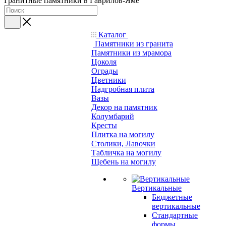
Гранитные памятники в Гаврилов-Яме
Каталог
Памятники из гранита
Памятники из мрамора
Цоколя
Ограды
Цветники
Надгробная плита
Вазы
Декор на памятник
Колумбарий
Кресты
Плитка на могилу
Столики, Лавочки
Табличка на могилу
Щебень на могилу
Вертикальные
Бюджетные
вертикальные
Стандартные
формы