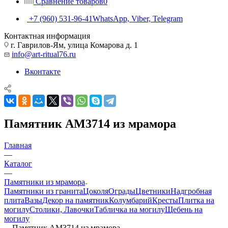
Сравнение товаров
0
+7 (960) 531-96-41
WhatsApp, Viber, Telegram
Контактная информация
г. Гаврилов-Ям, улица Комарова д. 1
info@art-ritual76.ru
Вконтакте
Памятник AM3714 из мрамора
Главная
—
Каталог
—
Памятники из мрамора
Памятники из гранита
Цоколя
Ограды
Цветники
Надгробная
плита
Вазы
Декор на памятник
Колумбарий
Кресты
Плитка на
могилу
Столики, Лавочки
Табличка на могилу
Щебень на
могилу
—
Памятник AM3714 из мрамора