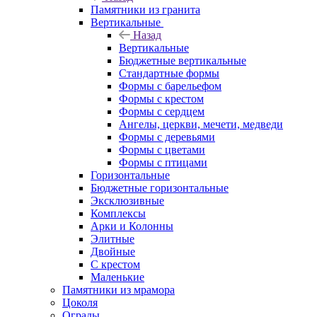
Памятники из гранита
Вертикальные
Назад
Вертикальные
Бюджетные вертикальные
Стандартные формы
Формы с барельефом
Формы с крестом
Формы с сердцем
Ангелы, церкви, мечети, медведи
Формы с деревьями
Формы с цветами
Формы с птицами
Горизонтальные
Бюджетные горизонтальные
Эксклюзивные
Комплексы
Арки и Колонны
Элитные
Двойные
С крестом
Маленькие
Памятники из мрамора
Цоколя
Ограды