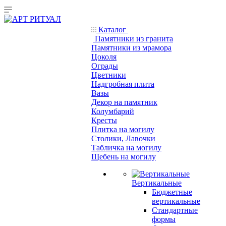
Каталог
Памятники из гранита
Памятники из мрамора
Цоколя
Ограды
Цветники
Надгробная плита
Вазы
Декор на памятник
Колумбарий
Кресты
Плитка на могилу
Столики, Лавочки
Табличка на могилу
Щебень на могилу
Вертикальные
Бюджетные
вертикальные
Стандартные
формы