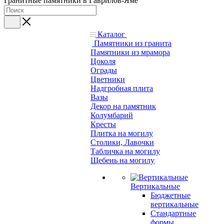
Гранитные памятники в Гаврилов-Яме
Каталог
Памятники из гранита
Памятники из мрамора
Цоколя
Ограды
Цветники
Надгробная плита
Вазы
Декор на памятник
Колумбарий
Кресты
Плитка на могилу
Столики, Лавочки
Табличка на могилу
Щебень на могилу
Вертикальные
Бюджетные
вертикальные
Стандартные
формы