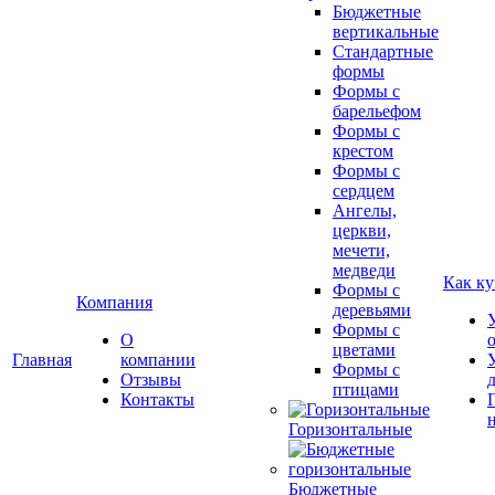
Бюджетные
вертикальные
Стандартные
формы
Формы с
барельефом
Формы с
крестом
Формы с
сердцем
Ангелы,
церкви,
мечети,
медведи
Как ку
Формы с
Компания
деревьями
Формы с
О
цветами
Главная
компании
Формы с
Отзывы
птицами
Контакты
Горизонтальные
Бюджетные