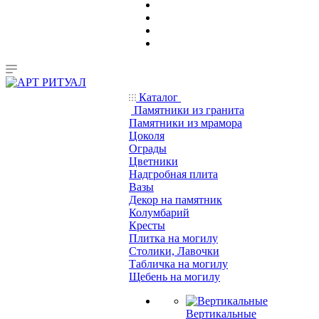
Каталог
Памятники из гранита
Памятники из мрамора
Цоколя
Ограды
Цветники
Надгробная плита
Вазы
Декор на памятник
Колумбарий
Кресты
Плитка на могилу
Столики, Лавочки
Табличка на могилу
Щебень на могилу
Вертикальные