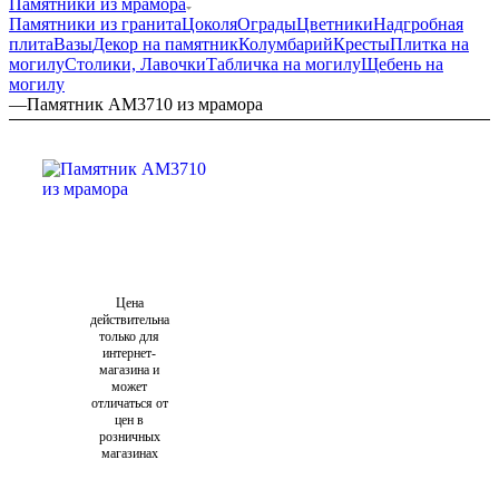
Памятники из мрамора
Памятники из гранита
Цоколя
Ограды
Цветники
Надгробная
плита
Вазы
Декор на памятник
Колумбарий
Кресты
Плитка на
могилу
Столики, Лавочки
Табличка на могилу
Щебень на
могилу
—
Памятник AM3710 из мрамора
Цена
действительна
только для
интернет-
магазина и
может
отличаться от
цен в
розничных
магазинах