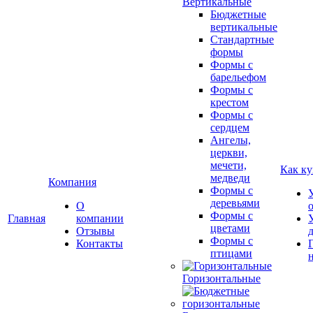
Вертикальные
Бюджетные
вертикальные
Стандартные
формы
Формы с
барельефом
Формы с
крестом
Формы с
сердцем
Ангелы,
церкви,
мечети,
Как ку
медведи
Компания
Формы с
деревьями
О
Формы с
Главная
компании
цветами
Отзывы
Формы с
Контакты
птицами
Горизонтальные