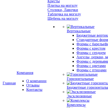
Кресты
Плитка на могилу
Столики, Лавочки
Табличка на могилу
Щебень на могилу
Вертикальные
Бюджетные вертик
Стандартные фор
Формы с барельеф
Формы с крестом
Формы с сердцем
Ангелы, церкви, м
Формы с деревьям
Формы с цветами
Формы с птицами
Компания
Горизонтальные
О компании
Главная
Отзывы
Бюджетные горизонталь
Контакты
Эксклюзивные
Комплексы