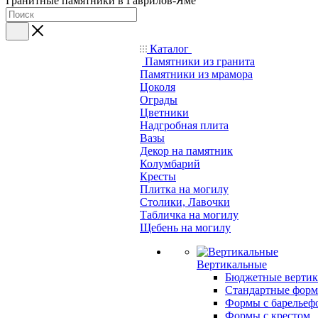
Гранитные памятники в Гаврилов-Яме
Каталог
Памятники из гранита
Памятники из мрамора
Цоколя
Ограды
Цветники
Надгробная плита
Вазы
Декор на памятник
Колумбарий
Кресты
Плитка на могилу
Столики, Лавочки
Табличка на могилу
Щебень на могилу
Вертикальные
Бюджетные вертик
Стандартные фор
Формы с барельеф
Формы с крестом