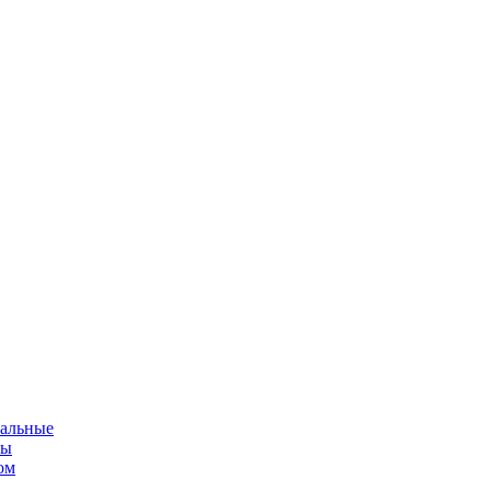
альные
мы
ом