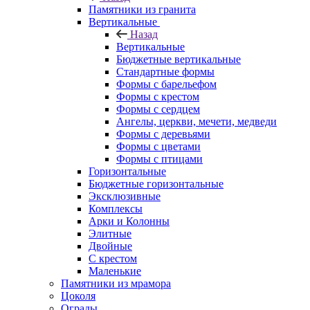
Памятники из гранита
Вертикальные
Назад
Вертикальные
Бюджетные вертикальные
Стандартные формы
Формы с барельефом
Формы с крестом
Формы с сердцем
Ангелы, церкви, мечети, медведи
Формы с деревьями
Формы с цветами
Формы с птицами
Горизонтальные
Бюджетные горизонтальные
Эксклюзивные
Комплексы
Арки и Колонны
Элитные
Двойные
С крестом
Маленькие
Памятники из мрамора
Цоколя
Ограды