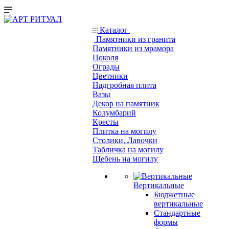
Каталог
Памятники из гранита
Памятники из мрамора
Цоколя
Ограды
Цветники
Надгробная плита
Вазы
Декор на памятник
Колумбарий
Кресты
Плитка на могилу
Столики, Лавочки
Табличка на могилу
Щебень на могилу
Вертикальные
Бюджетные
вертикальные
Стандартные
формы