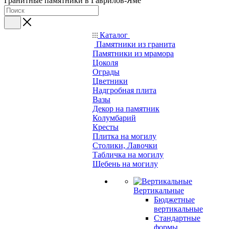
Гранитные памятники в Гаврилов-Яме
Каталог
Памятники из гранита
Памятники из мрамора
Цоколя
Ограды
Цветники
Надгробная плита
Вазы
Декор на памятник
Колумбарий
Кресты
Плитка на могилу
Столики, Лавочки
Табличка на могилу
Щебень на могилу
Вертикальные
Бюджетные
вертикальные
Стандартные
формы