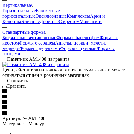
Вертикальные
Горизонтальные
Бюджетные
горизонтальные
Эксклюзивные
Комплексы
Арки и
Колонны
Элитные
Двойные
С крестом
Маленькие
—
Стандартные формы
Бюджетные вертикальные
Формы с барельефом
Формы с
крестом
Формы с сердцем
Ангелы, церкви, мечети,
медведи
Формы с деревьями
Формы с цветами
Формы с
птицами
—
Памятник AM1408 из гранита
Цена действительна только для интернет-магазина и может
отличаться от цен в розничных магазинах
Отложить
Сравнить
Артикул:
№ AM1408
Материал:
—
Мансур