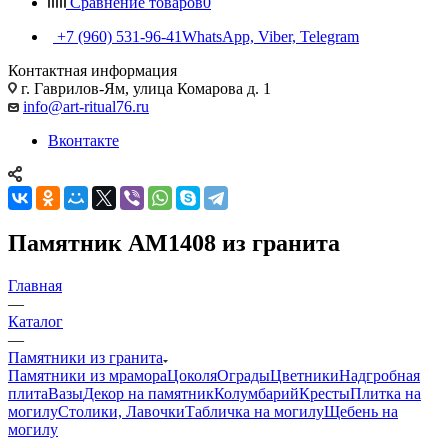
Сравнение товаров
0
+7 (960) 531-96-41
WhatsApp, Viber, Telegram
Контактная информация
г. Гаврилов-Ям, улица Комарова д. 1
info@art-ritual76.ru
Вконтакте
Памятник AM1408 из гранита
Главная
—
Каталог
—
Памятники из гранита
Памятники из мрамора
Цоколя
Ограды
Цветники
Надгробная
плита
Вазы
Декор на памятник
Колумбарий
Кресты
Плитка на
могилу
Столики, Лавочки
Табличка на могилу
Щебень на
могилу
—