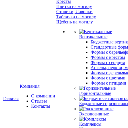
Кресты
Плитка на могилу
Столики, Лавочки
Табличка на могилу
Щебень на могилу
Вертикальные
Бюджетные вертик
Стандартные фор
Формы с барельеф
Формы с крестом
Формы с сердцем
Ангелы, церкви, м
Формы с деревьям
Формы с цветами
Формы с птицами
Компания
Горизонтальные
О компании
Главная
Отзывы
Бюджетные горизонталь
Контакты
Эксклюзивные
Комплексы