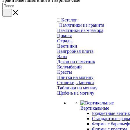
Гранитные памятники в Гаврилов-Яме
Каталог
Памятники из гранита
Памятники из мрамора
Цоколя
Ограды
Цветники
Надгробная плита
Вазы
Декор на памятник
Колумбарий
Кресты
Плитка на могилу
Столики, Лавочки
Табличка на могилу
Щебень на могилу
Вертикальные
Бюджетные вертик
Стандартные фор
Формы с барельеф
Формы с крестом