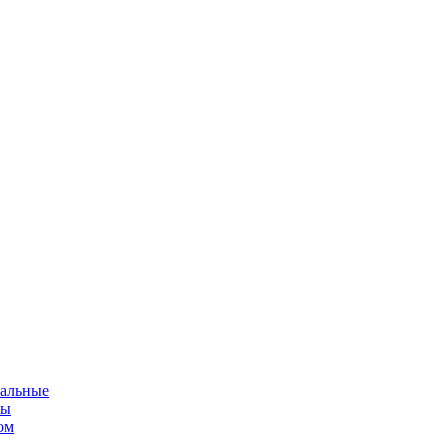
альные
мы
ом