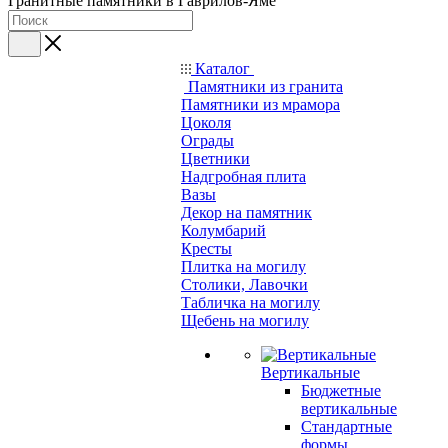
Гранитные памятники в Гаврилов-Яме
Каталог
Памятники из гранита
Памятники из мрамора
Цоколя
Ограды
Цветники
Надгробная плита
Вазы
Декор на памятник
Колумбарий
Кресты
Плитка на могилу
Столики, Лавочки
Табличка на могилу
Щебень на могилу
Вертикальные
Бюджетные
вертикальные
Стандартные
формы