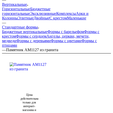
Вертикальные
Горизонтальные
Бюджетные
горизонтальные
Эксклюзивные
Комплексы
Арки и
Колонны
Элитные
Двойные
С крестом
Маленькие
—
Стандартные формы
Бюджетные вертикальные
Формы с барельефом
Формы с
крестом
Формы с сердцем
Ангелы, церкви, мечети,
медведи
Формы с деревьями
Формы с цветами
Формы с
птицами
—
Памятник AM1127 из гранита
Цена
действительна
только для
интернет-
магазина и