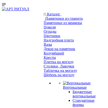
Каталог
Памятники из гранита
Памятники из мрамора
Цоколя
Ограды
Цветники
Надгробная плита
Вазы
Декор на памятник
Колумбарий
Кресты
Плитка на могилу
Столики, Лавочки
Табличка на могилу
Щебень на могилу
Вертикальные
Бюджетные
вертикальные
Стандартные
формы