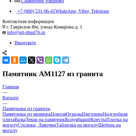
Сравнение товаров
0
+7 (960) 531-96-41
WhatsApp, Viber, Telegram
Контактная информация
г. Гаврилов-Ям, улица Комарова д. 1
info@art-ritual76.ru
Вконтакте
Памятник AM1127 из гранита
Главная
—
Каталог
—
Памятники из гранита
Памятники из мрамора
Цоколя
Ограды
Цветники
Надгробная
плита
Вазы
Декор на памятник
Колумбарий
Кресты
Плитка на
могилу
Столики, Лавочки
Табличка на могилу
Щебень на
могилу
—