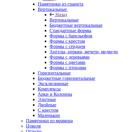
Памятники из гранита
Вертикальные
Назад
Вертикальные
Бюджетные вертикальные
Стандартные формы
Формы с барельефом
Формы с крестом
Формы с сердцем
Ангелы, церкви, мечети, медведи
Формы с деревьями
Формы с цветами
Формы с птицами
Горизонтальные
Бюджетные горизонтальные
Эксклюзивные
Комплексы
Арки и Колонны
Элитные
Двойные
С крестом
Маленькие
Памятники из мрамора
Цоколя
Ограды