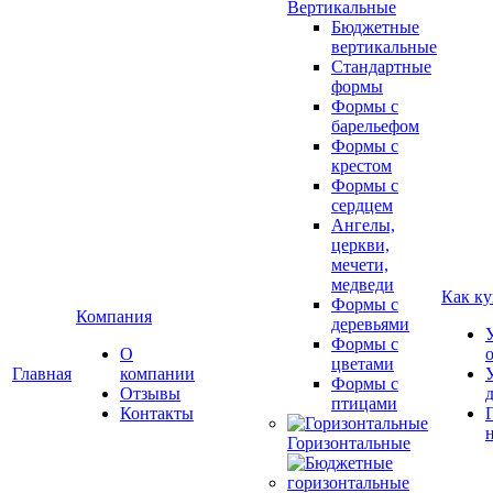
Вертикальные
Бюджетные
вертикальные
Стандартные
формы
Формы с
барельефом
Формы с
крестом
Формы с
сердцем
Ангелы,
церкви,
мечети,
медведи
Как ку
Формы с
Компания
деревьями
Формы с
О
цветами
Главная
компании
Формы с
Отзывы
птицами
Контакты
Горизонтальные