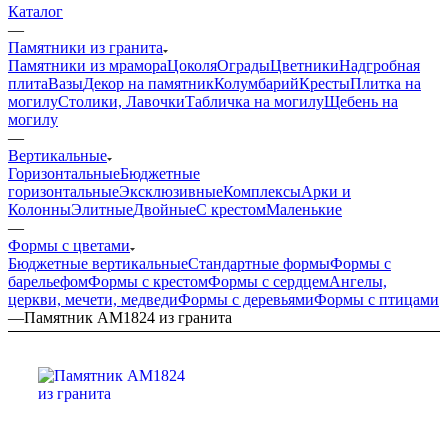
Каталог
—
Памятники из гранита
Памятники из мрамора
Цоколя
Ограды
Цветники
Надгробная
плита
Вазы
Декор на памятник
Колумбарий
Кресты
Плитка на
могилу
Столики, Лавочки
Табличка на могилу
Щебень на
могилу
—
Вертикальные
Горизонтальные
Бюджетные
горизонтальные
Эксклюзивные
Комплексы
Арки и
Колонны
Элитные
Двойные
С крестом
Маленькие
—
Формы с цветами
Бюджетные вертикальные
Стандартные формы
Формы с
барельефом
Формы с крестом
Формы с сердцем
Ангелы,
церкви, мечети, медведи
Формы с деревьями
Формы с птицами
—
Памятник AM1824 из гранита