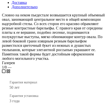
Доставка
Дополнительно
Словно на неком пьедестале возвышается крупный объемный
овал, занимающий центральное место в общей композиции
надгробной стелы. Со всех сторон его красиво обрамляют
резные контрастные барельефы. С правого края от середины
плиты к ее вершине, подобно лесенке, поднимаются
полукруглые выступы, мягко обнимающие контур овала. По
левой боковой грани изящным резным барельефом
разместился цветочный букет из нежных и душистых
тюльпанов, которые элегантной россыпью украшают ее.
Памятник такой формы будет достойным оформлением
любого могильного участка.
Галерея
1/0
—
Гарантия материал
50 лет
Гарантия установка
3 года