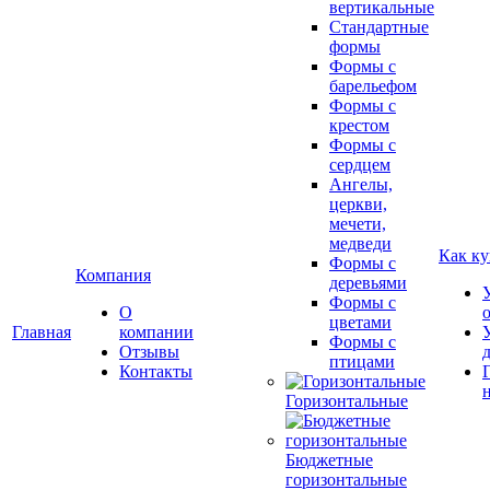
вертикальные
Стандартные
формы
Формы с
барельефом
Формы с
крестом
Формы с
сердцем
Ангелы,
церкви,
мечети,
медведи
Как ку
Формы с
Компания
деревьями
Формы с
О
цветами
Главная
компании
Формы с
Отзывы
птицами
Контакты
Горизонтальные
Бюджетные
горизонтальные