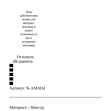
Цена
действительна
только для
интернет-
магазина и
может
отличаться от
цен в
розничных
магазинах
Отложить
Сравнить
Артикул:
№ AM1824
Материал:
—
Мансур