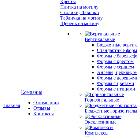
Кресты
Плитка на могилу
Столики, Лавочки
Табличка на могилу
Щебень на могилу
Вертикальные
Бюджетные вертик
Стандартные фор
Формы с барельеф
Формы с крестом
Формы с сердцем
Ангелы, церкви, м
Формы с деревьям
Формы с цветами
Формы с птицами
Компания
Горизонтальные
О компании
Главная
Отзывы
Бюджетные горизонталь
Контакты
Эксклюзивные
Комплексы