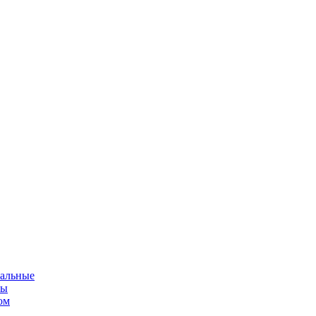
альные
мы
ом