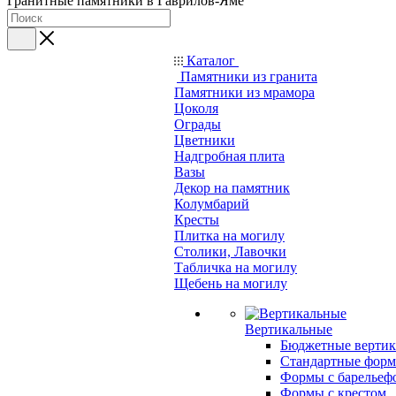
Гранитные памятники в Гаврилов-Яме
Каталог
Памятники из гранита
Памятники из мрамора
Цоколя
Ограды
Цветники
Надгробная плита
Вазы
Декор на памятник
Колумбарий
Кресты
Плитка на могилу
Столики, Лавочки
Табличка на могилу
Щебень на могилу
Вертикальные
Бюджетные вертик
Стандартные фор
Формы с барельеф
Формы с крестом