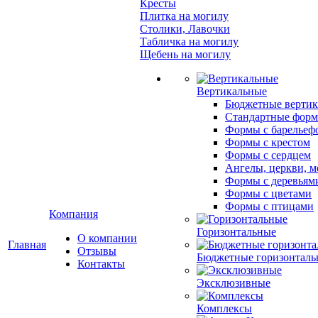
Кресты
Плитка на могилу
Столики, Лавочки
Табличка на могилу
Щебень на могилу
Вертикальные
Бюджетные вертик
Стандартные фор
Формы с барельеф
Формы с крестом
Формы с сердцем
Ангелы, церкви, м
Формы с деревьям
Формы с цветами
Формы с птицами
Компания
Горизонтальные
О компании
Главная
Отзывы
Бюджетные горизонталь
Контакты
Эксклюзивные
Комплексы