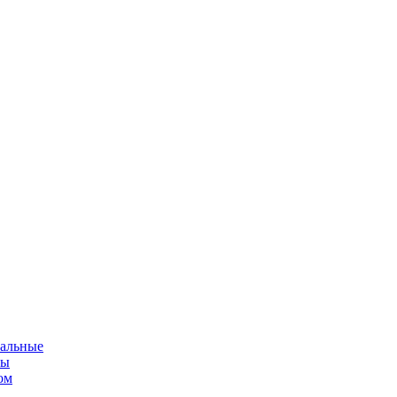
альные
мы
ом