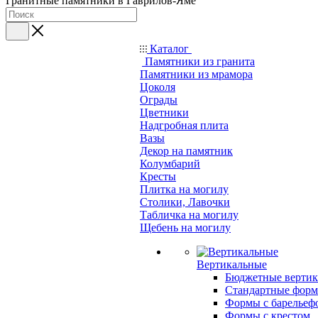
Гранитные памятники в Гаврилов-Яме
Каталог
Памятники из гранита
Памятники из мрамора
Цоколя
Ограды
Цветники
Надгробная плита
Вазы
Декор на памятник
Колумбарий
Кресты
Плитка на могилу
Столики, Лавочки
Табличка на могилу
Щебень на могилу
Вертикальные
Бюджетные вертик
Стандартные фор
Формы с барельеф
Формы с крестом