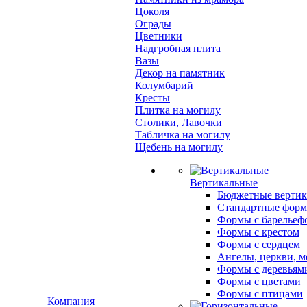
Цоколя
Ограды
Цветники
Надгробная плита
Вазы
Декор на памятник
Колумбарий
Кресты
Плитка на могилу
Столики, Лавочки
Табличка на могилу
Щебень на могилу
Вертикальные
Бюджетные вертик
Стандартные фор
Формы с барельеф
Формы с крестом
Формы с сердцем
Ангелы, церкви, м
Формы с деревьям
Формы с цветами
Формы с птицами
Компания