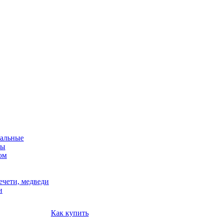
альные
мы
ом
ечети, медведи
и
Как купить