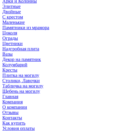
Арки и Колонны
Элитные
Двойные
С крестом
Маленькие
Памятники из мрамора
Цоколя
Ограды
Цветники
Надгробная плита
Вазы
Декор на памятник
Колумбарий
Кресты
Плитка на могилу
Столики, Лавочки
Табличка на могилу
Щебень на могилу
Главная
Компания
О компании
Отзывы
Контакты
Как купить
Условия оплаты