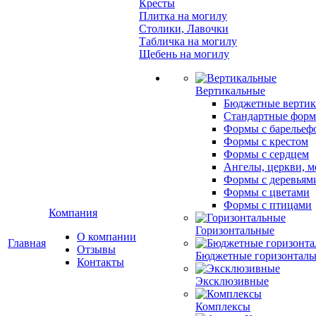
Кресты
Плитка на могилу
Столики, Лавочки
Табличка на могилу
Щебень на могилу
Вертикальные
Бюджетные вертик
Стандартные фор
Формы с барельеф
Формы с крестом
Формы с сердцем
Ангелы, церкви, м
Формы с деревьям
Формы с цветами
Формы с птицами
Компания
Горизонтальные
О компании
Главная
Отзывы
Бюджетные горизонталь
Контакты
Эксклюзивные
Комплексы