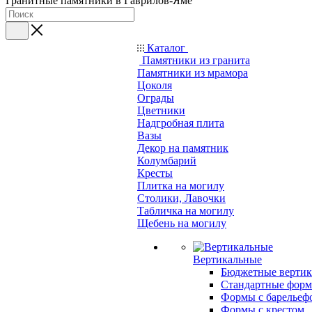
Гранитные памятники в Гаврилов-Яме
Каталог
Памятники из гранита
Памятники из мрамора
Цоколя
Ограды
Цветники
Надгробная плита
Вазы
Декор на памятник
Колумбарий
Кресты
Плитка на могилу
Столики, Лавочки
Табличка на могилу
Щебень на могилу
Вертикальные
Бюджетные вертик
Стандартные фор
Формы с барельеф
Формы с крестом