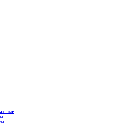
альные
мы
ом