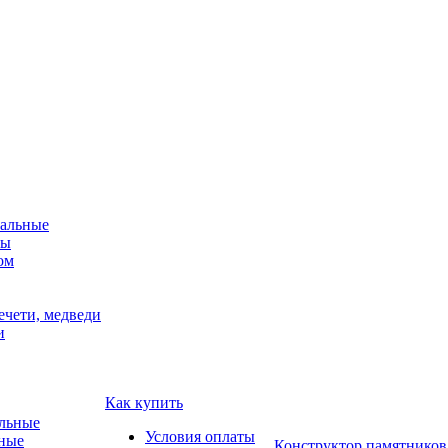
альные
мы
ом
ечети, медведи
и
Как купить
Условия оплаты
ные
Конструктор памятников