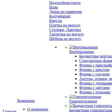
Надгробная плита
Вазы
Декор на памятник
Колумбарий
Кресты
Плитка на могилу
Столики, Лавочки
Табличка на могилу
Щебень на могилу
Вертикальные
Бюджетные вертик
Стандартные фор
Формы с барельеф
Формы с крестом
Формы с сердцем
Ангелы, церкви, м
Формы с деревьям
Формы с цветами
Формы с птицами
Компания
Горизонтальные
О компании
Бюджетные горизонталь
Главная