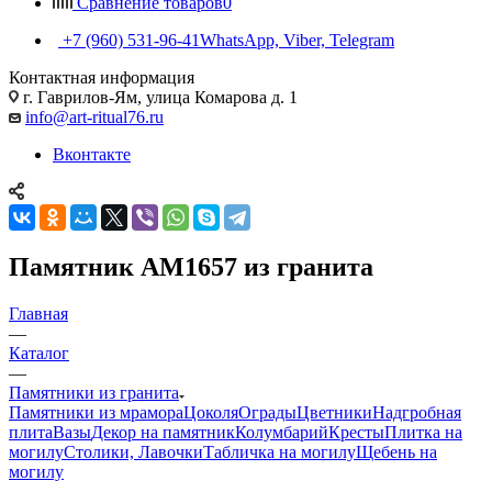
Сравнение товаров
0
+7 (960) 531-96-41
WhatsApp, Viber, Telegram
Контактная информация
г. Гаврилов-Ям, улица Комарова д. 1
info@art-ritual76.ru
Вконтакте
Памятник AM1657 из гранита
Главная
—
Каталог
—
Памятники из гранита
Памятники из мрамора
Цоколя
Ограды
Цветники
Надгробная
плита
Вазы
Декор на памятник
Колумбарий
Кресты
Плитка на
могилу
Столики, Лавочки
Табличка на могилу
Щебень на
могилу
—