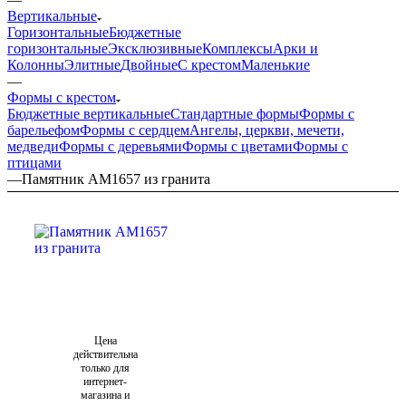
Вертикальные
Горизонтальные
Бюджетные
горизонтальные
Эксклюзивные
Комплексы
Арки и
Колонны
Элитные
Двойные
С крестом
Маленькие
—
Формы с крестом
Бюджетные вертикальные
Стандартные формы
Формы с
барельефом
Формы с сердцем
Ангелы, церкви, мечети,
медведи
Формы с деревьями
Формы с цветами
Формы с
птицами
—
Памятник AM1657 из гранита
Цена
действительна
только для
интернет-
магазина и