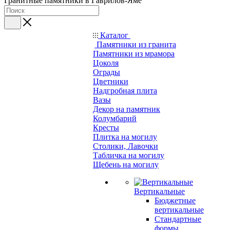
Гранитные памятники в Гаврилов-Яме
Каталог
Памятники из гранита
Памятники из мрамора
Цоколя
Ограды
Цветники
Надгробная плита
Вазы
Декор на памятник
Колумбарий
Кресты
Плитка на могилу
Столики, Лавочки
Табличка на могилу
Щебень на могилу
Вертикальные
Бюджетные
вертикальные
Стандартные
формы