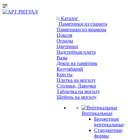
Каталог
Памятники из гранита
Памятники из мрамора
Цоколя
Ограды
Цветники
Надгробная плита
Вазы
Декор на памятник
Колумбарий
Кресты
Плитка на могилу
Столики, Лавочки
Табличка на могилу
Щебень на могилу
Вертикальные
Бюджетные
вертикальные
Стандартные
формы