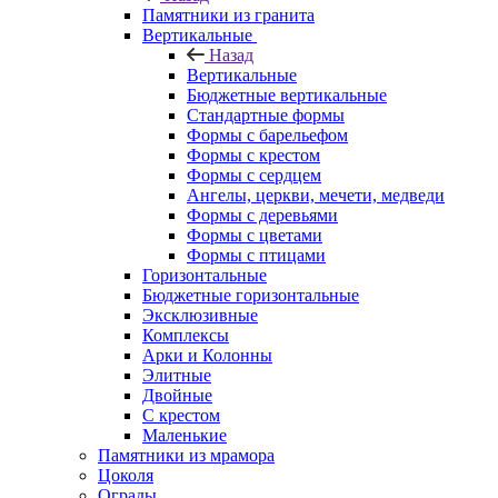
Памятники из гранита
Вертикальные
Назад
Вертикальные
Бюджетные вертикальные
Стандартные формы
Формы с барельефом
Формы с крестом
Формы с сердцем
Ангелы, церкви, мечети, медведи
Формы с деревьями
Формы с цветами
Формы с птицами
Горизонтальные
Бюджетные горизонтальные
Эксклюзивные
Комплексы
Арки и Колонны
Элитные
Двойные
С крестом
Маленькие
Памятники из мрамора
Цоколя
Ограды