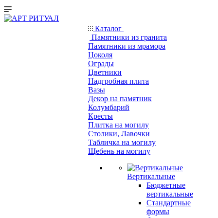
Каталог
Памятники из гранита
Памятники из мрамора
Цоколя
Ограды
Цветники
Надгробная плита
Вазы
Декор на памятник
Колумбарий
Кресты
Плитка на могилу
Столики, Лавочки
Табличка на могилу
Щебень на могилу
Вертикальные
Бюджетные
вертикальные
Стандартные
формы