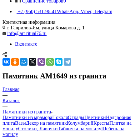
Сравнение товаров
0
+7 (960) 531-96-41
WhatsApp, Viber, Telegram
Контактная информация
г. Гаврилов-Ям, улица Комарова д. 1
info@art-ritual76.ru
Вконтакте
Памятник AM1649 из гранита
Главная
—
Каталог
—
Памятники из гранита
Памятники из мрамора
Цоколя
Ограды
Цветники
Надгробная
плита
Вазы
Декор на памятник
Колумбарий
Кресты
Плитка на
могилу
Столики, Лавочки
Табличка на могилу
Щебень на
могилу
—