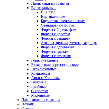
Памятники из гранита
Вертикальные
Назад
Вертикальные
Бюджетные вертикальные
Стандартные формы
Формы с барельефом
Формы с крестом
Формы с сердцем
Ангелы, церкви, мечети, медведи
Формы с деревьями
Формы с цветами
Формы с птицами
Горизонтальные
Бюджетные горизонтальные
Эксклюзивные
Комплексы
Арки и Колонны
Элитные
Двойные
С крестом
Маленькие
Памятники из мрамора
Цоколя
Ограды