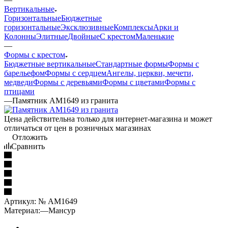
Вертикальные
Горизонтальные
Бюджетные
горизонтальные
Эксклюзивные
Комплексы
Арки и
Колонны
Элитные
Двойные
С крестом
Маленькие
—
Формы с крестом
Бюджетные вертикальные
Стандартные формы
Формы с
барельефом
Формы с сердцем
Ангелы, церкви, мечети,
медведи
Формы с деревьями
Формы с цветами
Формы с
птицами
—
Памятник AM1649 из гранита
Цена действительна только для интернет-магазина и может
отличаться от цен в розничных магазинах
Отложить
Сравнить
Артикул:
№ AM1649
Материал:
—
Мансур