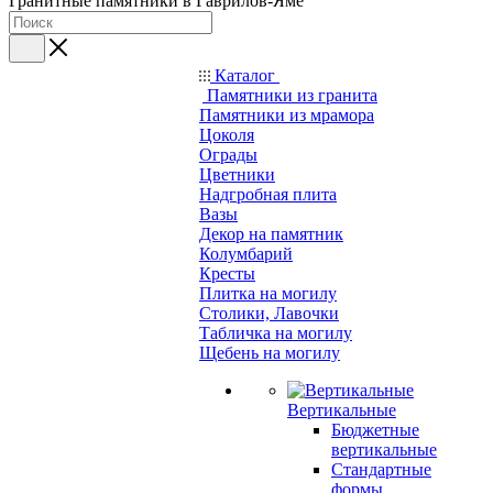
Гранитные памятники в Гаврилов-Яме
Каталог
Памятники из гранита
Памятники из мрамора
Цоколя
Ограды
Цветники
Надгробная плита
Вазы
Декор на памятник
Колумбарий
Кресты
Плитка на могилу
Столики, Лавочки
Табличка на могилу
Щебень на могилу
Вертикальные
Бюджетные
вертикальные
Стандартные
формы