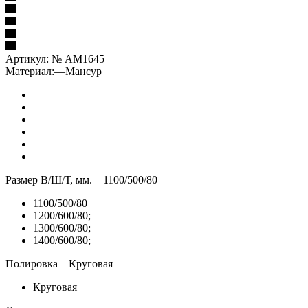
Артикул:
№ AM1645
Материал:
—
Мансур
Размер В/Ш/Т, мм.
—
1100/500/80
1100/500/80
1200/600/80;
1300/600/80;
1400/600/80;
Полировка
—
Круговая
Круговая