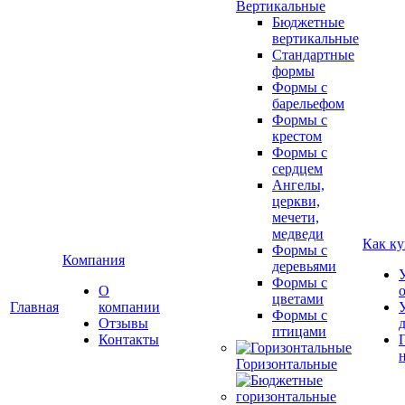
Вертикальные
Бюджетные
вертикальные
Стандартные
формы
Формы с
барельефом
Формы с
крестом
Формы с
сердцем
Ангелы,
церкви,
мечети,
медведи
Как ку
Формы с
Компания
деревьями
Формы с
О
цветами
Главная
компании
Формы с
Отзывы
птицами
Контакты
Горизонтальные