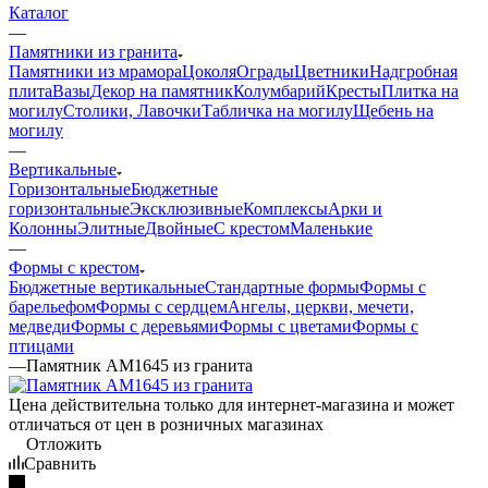
Каталог
—
Памятники из гранита
Памятники из мрамора
Цоколя
Ограды
Цветники
Надгробная
плита
Вазы
Декор на памятник
Колумбарий
Кресты
Плитка на
могилу
Столики, Лавочки
Табличка на могилу
Щебень на
могилу
—
Вертикальные
Горизонтальные
Бюджетные
горизонтальные
Эксклюзивные
Комплексы
Арки и
Колонны
Элитные
Двойные
С крестом
Маленькие
—
Формы с крестом
Бюджетные вертикальные
Стандартные формы
Формы с
барельефом
Формы с сердцем
Ангелы, церкви, мечети,
медведи
Формы с деревьями
Формы с цветами
Формы с
птицами
—
Памятник AM1645 из гранита
Цена действительна только для интернет-магазина и может
отличаться от цен в розничных магазинах
Отложить
Сравнить