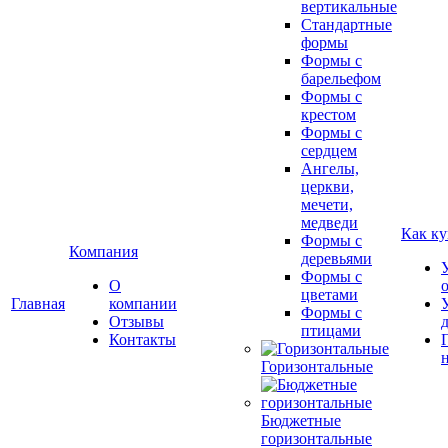
вертикальные
Стандартные
формы
Формы с
барельефом
Формы с
крестом
Формы с
сердцем
Ангелы,
церкви,
мечети,
медведи
Как ку
Формы с
Компания
деревьями
Формы с
О
цветами
Главная
компании
Формы с
Отзывы
птицами
Контакты
Горизонтальные
Бюджетные
горизонтальные