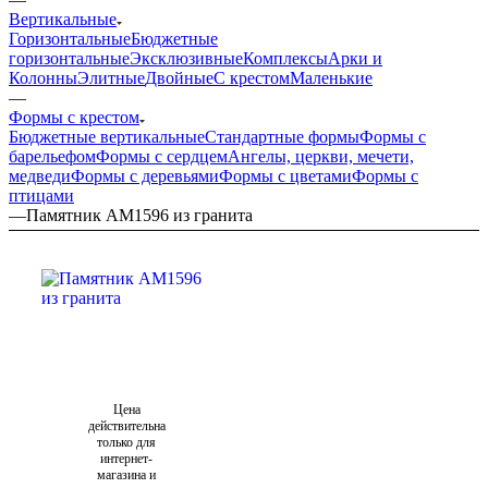
Вертикальные
Горизонтальные
Бюджетные
горизонтальные
Эксклюзивные
Комплексы
Арки и
Колонны
Элитные
Двойные
С крестом
Маленькие
—
Формы с крестом
Бюджетные вертикальные
Стандартные формы
Формы с
барельефом
Формы с сердцем
Ангелы, церкви, мечети,
медведи
Формы с деревьями
Формы с цветами
Формы с
птицами
—
Памятник AM1596 из гранита
Цена
действительна
только для
интернет-
магазина и