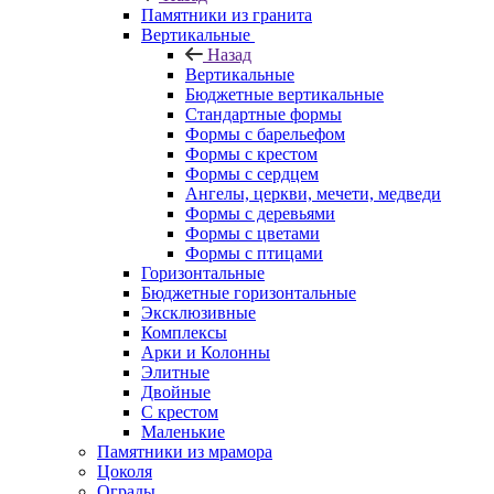
Памятники из гранита
Вертикальные
Назад
Вертикальные
Бюджетные вертикальные
Стандартные формы
Формы с барельефом
Формы с крестом
Формы с сердцем
Ангелы, церкви, мечети, медведи
Формы с деревьями
Формы с цветами
Формы с птицами
Горизонтальные
Бюджетные горизонтальные
Эксклюзивные
Комплексы
Арки и Колонны
Элитные
Двойные
С крестом
Маленькие
Памятники из мрамора
Цоколя
Ограды