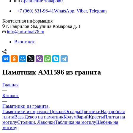
Сравнение товаров
0
+7 (960) 531-96-41
WhatsApp, Viber, Telegram
Контактная информация
г. Гаврилов-Ям, улица Комарова д. 1
info@art-ritual76.ru
Вконтакте
Памятник AM1596 из гранита
Главная
—
Каталог
—
Памятники из гранита
Памятники из мрамора
Цоколя
Ограды
Цветники
Надгробная
плита
Вазы
Декор на памятник
Колумбарий
Кресты
Плитка на
могилу
Столики, Лавочки
Табличка на могилу
Щебень на
могилу
—