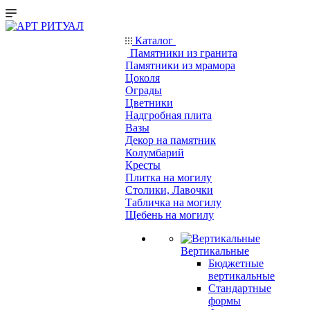
Каталог
Памятники из гранита
Памятники из мрамора
Цоколя
Ограды
Цветники
Надгробная плита
Вазы
Декор на памятник
Колумбарий
Кресты
Плитка на могилу
Столики, Лавочки
Табличка на могилу
Щебень на могилу
Вертикальные
Бюджетные
вертикальные
Стандартные
формы