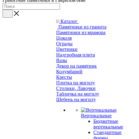
Гранитные памятники в Гаврилов-Яме
Каталог
Памятники из гранита
Памятники из мрамора
Цоколя
Ограды
Цветники
Надгробная плита
Вазы
Декор на памятник
Колумбарий
Кресты
Плитка на могилу
Столики, Лавочки
Табличка на могилу
Щебень на могилу
Вертикальные
Бюджетные
вертикальные
Стандартные
формы