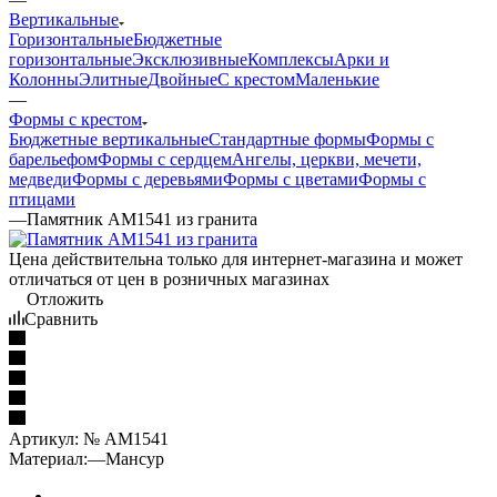
Вертикальные
Горизонтальные
Бюджетные
горизонтальные
Эксклюзивные
Комплексы
Арки и
Колонны
Элитные
Двойные
С крестом
Маленькие
—
Формы с крестом
Бюджетные вертикальные
Стандартные формы
Формы с
барельефом
Формы с сердцем
Ангелы, церкви, мечети,
медведи
Формы с деревьями
Формы с цветами
Формы с
птицами
—
Памятник AM1541 из гранита
Цена действительна только для интернет-магазина и может
отличаться от цен в розничных магазинах
Отложить
Сравнить
Артикул:
№ AM1541
Материал:
—
Мансур