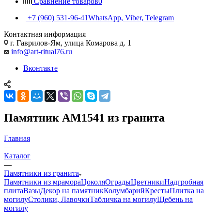
Сравнение товаров
0
+7 (960) 531-96-41
WhatsApp, Viber, Telegram
Контактная информация
г. Гаврилов-Ям, улица Комарова д. 1
info@art-ritual76.ru
Вконтакте
Памятник AM1541 из гранита
Главная
—
Каталог
—
Памятники из гранита
Памятники из мрамора
Цоколя
Ограды
Цветники
Надгробная
плита
Вазы
Декор на памятник
Колумбарий
Кресты
Плитка на
могилу
Столики, Лавочки
Табличка на могилу
Щебень на
могилу
—