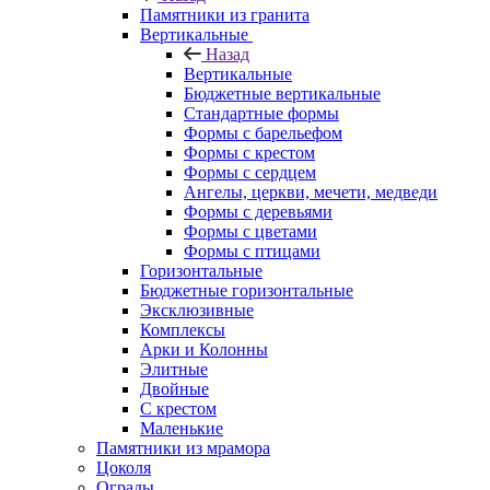
Памятники из гранита
Вертикальные
Назад
Вертикальные
Бюджетные вертикальные
Стандартные формы
Формы с барельефом
Формы с крестом
Формы с сердцем
Ангелы, церкви, мечети, медведи
Формы с деревьями
Формы с цветами
Формы с птицами
Горизонтальные
Бюджетные горизонтальные
Эксклюзивные
Комплексы
Арки и Колонны
Элитные
Двойные
С крестом
Маленькие
Памятники из мрамора
Цоколя
Ограды