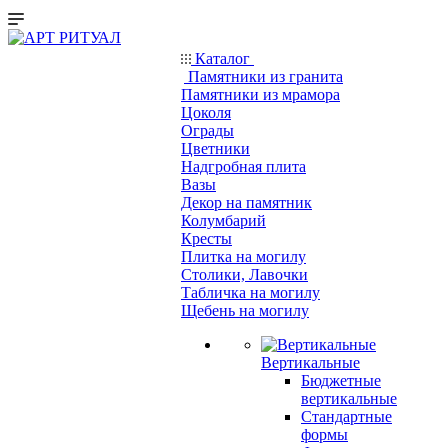
Каталог
Памятники из гранита
Памятники из мрамора
Цоколя
Ограды
Цветники
Надгробная плита
Вазы
Декор на памятник
Колумбарий
Кресты
Плитка на могилу
Столики, Лавочки
Табличка на могилу
Щебень на могилу
Вертикальные
Бюджетные
вертикальные
Стандартные
формы