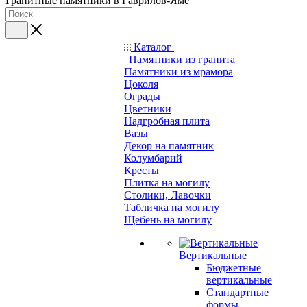
Гранитные памятники в Гаврилов-Яме
Каталог
Памятники из гранита
Памятники из мрамора
Цоколя
Ограды
Цветники
Надгробная плита
Вазы
Декор на памятник
Колумбарий
Кресты
Плитка на могилу
Столики, Лавочки
Табличка на могилу
Щебень на могилу
Вертикальные
Бюджетные
вертикальные
Стандартные
формы