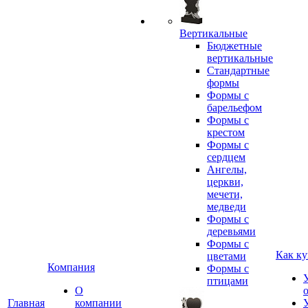
Вертикальные
Бюджетные
вертикальные
Стандартные
формы
Формы с
барельефом
Формы с
крестом
Формы с
сердцем
Ангелы,
церкви,
мечети,
медведи
Формы с
деревьями
Формы с
Как ку
цветами
Компания
Формы с
птицами
О
Главная
компании