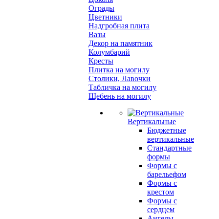
Ограды
Цветники
Надгробная плита
Вазы
Декор на памятник
Колумбарий
Кресты
Плитка на могилу
Столики, Лавочки
Табличка на могилу
Щебень на могилу
Вертикальные
Бюджетные
вертикальные
Стандартные
формы
Формы с
барельефом
Формы с
крестом
Формы с
сердцем
Ангелы,