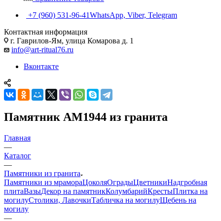
+7 (960) 531-96-41
WhatsApp, Viber, Telegram
Контактная информация
г. Гаврилов-Ям, улица Комарова д. 1
info@art-ritual76.ru
Вконтакте
Памятник AM1944 из гранита
Главная
—
Каталог
—
Памятники из гранита
Памятники из мрамора
Цоколя
Ограды
Цветники
Надгробная
плита
Вазы
Декор на памятник
Колумбарий
Кресты
Плитка на
могилу
Столики, Лавочки
Табличка на могилу
Щебень на
могилу
—