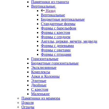
Памятники из гранита
Вертикальные
Назад
Вертикальные
Бюджетные вертикальные
Стандартные формы
Формы с барельефом
Формы с крестом
Формы с сердцем
Ангелы, церкви, мечети, медведи
Формы с деревьями
Формы с цветами
Формы с птицами
Горизонтальные
Бюджетные горизонтальные
Эксклюзивные
Комплексы
Арки и Колонны
Элитные
Двойные
С крестом
Маленькие
Памятники из мрамора
Цоколя
Ограды