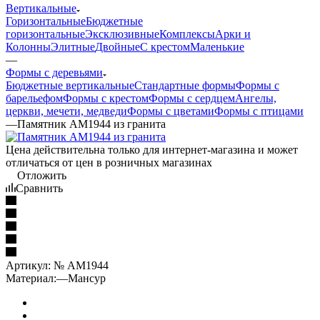
Вертикальные
Горизонтальные
Бюджетные
горизонтальные
Эксклюзивные
Комплексы
Арки и
Колонны
Элитные
Двойные
С крестом
Маленькие
—
Формы с деревьями
Бюджетные вертикальные
Стандартные формы
Формы с
барельефом
Формы с крестом
Формы с сердцем
Ангелы,
церкви, мечети, медведи
Формы с цветами
Формы с птицами
—
Памятник AM1944 из гранита
Цена действительна только для интернет-магазина и может
отличаться от цен в розничных магазинах
Отложить
Сравнить
Артикул:
№ AM1944
Материал:
—
Мансур