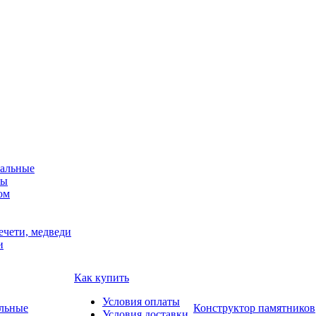
альные
мы
ом
ечети, медведи
и
Как купить
Условия оплаты
Конструктор памятников
Условия доставки