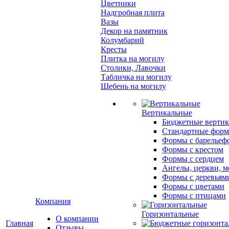
Цветники
Надгробная плита
Вазы
Декор на памятник
Колумбарий
Кресты
Плитка на могилу
Столики, Лавочки
Табличка на могилу
Щебень на могилу
Вертикальные
Бюджетные вертик
Стандартные фор
Формы с барельеф
Формы с крестом
Формы с сердцем
Ангелы, церкви, м
Формы с деревьям
Формы с цветами
Формы с птицами
Компания
Горизонтальные
О компании
Главная
Отзывы