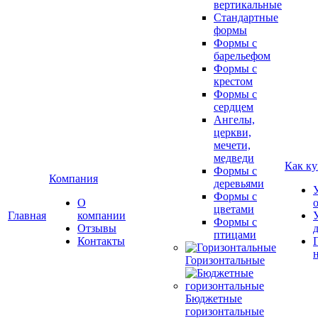
вертикальные
Стандартные
формы
Формы с
барельефом
Формы с
крестом
Формы с
сердцем
Ангелы,
церкви,
мечети,
медведи
Как ку
Формы с
Компания
деревьями
Формы с
О
цветами
Главная
компании
Формы с
Отзывы
птицами
Контакты
Горизонтальные
Бюджетные
горизонтальные