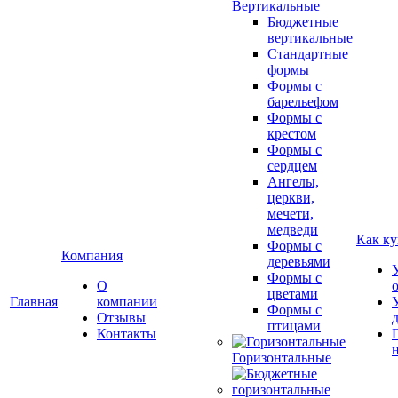
Вертикальные
Бюджетные
вертикальные
Стандартные
формы
Формы с
барельефом
Формы с
крестом
Формы с
сердцем
Ангелы,
церкви,
мечети,
медведи
Как ку
Формы с
Компания
деревьями
Формы с
О
цветами
Главная
компании
Формы с
Отзывы
птицами
Контакты
Горизонтальные