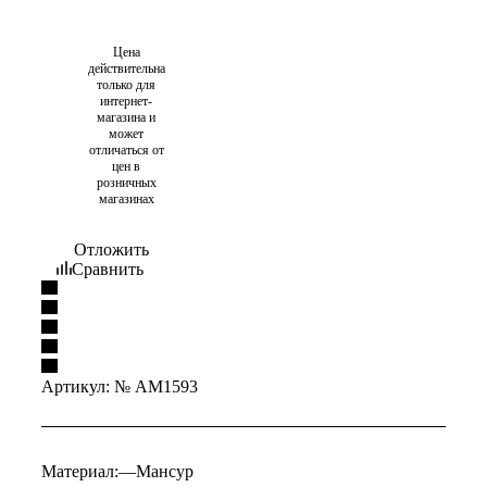
Цена
действительна
только для
интернет-
магазина и
может
отличаться от
цен в
розничных
магазинах
Отложить
Сравнить
Артикул:
№ AM1593
Материал:
—
Мансур