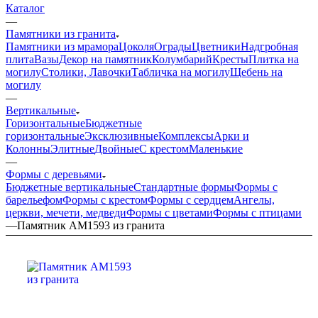
Каталог
—
Памятники из гранита
Памятники из мрамора
Цоколя
Ограды
Цветники
Надгробная
плита
Вазы
Декор на памятник
Колумбарий
Кресты
Плитка на
могилу
Столики, Лавочки
Табличка на могилу
Щебень на
могилу
—
Вертикальные
Горизонтальные
Бюджетные
горизонтальные
Эксклюзивные
Комплексы
Арки и
Колонны
Элитные
Двойные
С крестом
Маленькие
—
Формы с деревьями
Бюджетные вертикальные
Стандартные формы
Формы с
барельефом
Формы с крестом
Формы с сердцем
Ангелы,
церкви, мечети, медведи
Формы с цветами
Формы с птицами
—
Памятник AM1593 из гранита