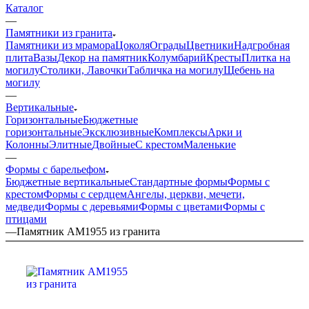
Каталог
—
Памятники из гранита
Памятники из мрамора
Цоколя
Ограды
Цветники
Надгробная
плита
Вазы
Декор на памятник
Колумбарий
Кресты
Плитка на
могилу
Столики, Лавочки
Табличка на могилу
Щебень на
могилу
—
Вертикальные
Горизонтальные
Бюджетные
горизонтальные
Эксклюзивные
Комплексы
Арки и
Колонны
Элитные
Двойные
С крестом
Маленькие
—
Формы с барельефом
Бюджетные вертикальные
Стандартные формы
Формы с
крестом
Формы с сердцем
Ангелы, церкви, мечети,
медведи
Формы с деревьями
Формы с цветами
Формы с
птицами
—
Памятник AM1955 из гранита