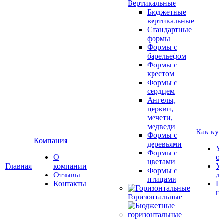
Вертикальные
Бюджетные
вертикальные
Стандартные
формы
Формы с
барельефом
Формы с
крестом
Формы с
сердцем
Ангелы,
церкви,
мечети,
медведи
Как ку
Формы с
Компания
деревьями
Формы с
О
цветами
Главная
компании
Формы с
Отзывы
птицами
Контакты
Горизонтальные