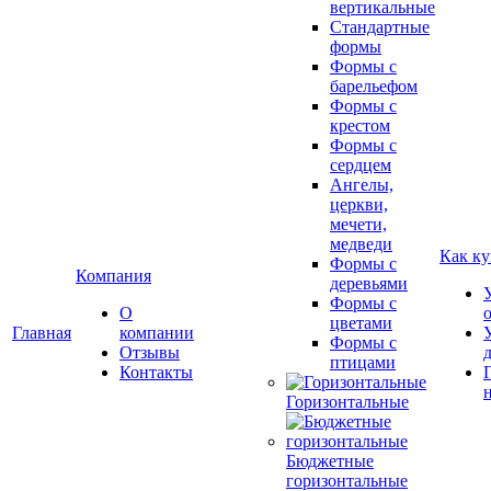
вертикальные
Стандартные
формы
Формы с
барельефом
Формы с
крестом
Формы с
сердцем
Ангелы,
церкви,
мечети,
медведи
Как ку
Формы с
Компания
деревьями
Формы с
О
цветами
Главная
компании
Формы с
Отзывы
птицами
Контакты
Горизонтальные
Бюджетные
горизонтальные