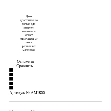
Цена
действительна
только для
интернет-
магазина и
может
отличаться от
цен в
розничных
магазинах
Отложить
Сравнить
Артикул:
№ AM1955