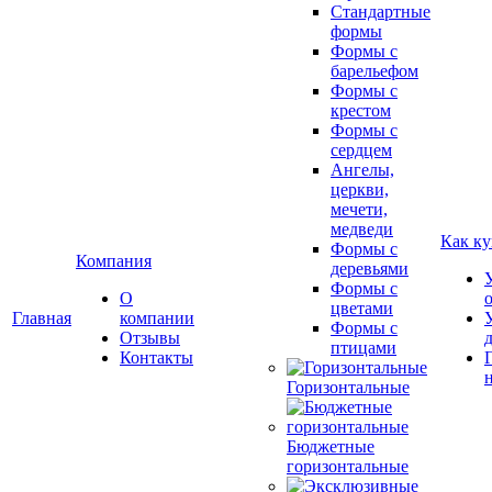
Стандартные
формы
Формы с
барельефом
Формы с
крестом
Формы с
сердцем
Ангелы,
церкви,
мечети,
медведи
Как ку
Формы с
Компания
деревьями
Формы с
О
цветами
Главная
компании
Формы с
Отзывы
птицами
Контакты
Горизонтальные
Бюджетные
горизонтальные