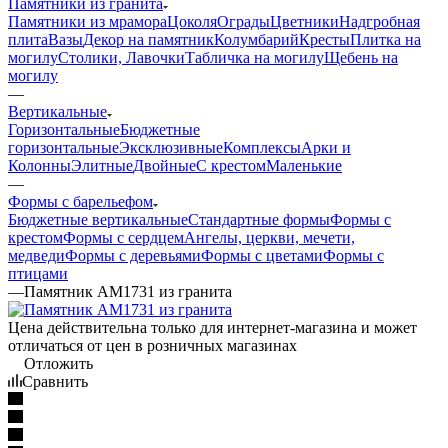
Памятники из гранита
Памятники из мрамора
Цоколя
Ограды
Цветники
Надгробная
плита
Вазы
Декор на памятник
Колумбарий
Кресты
Плитка на
могилу
Столики, Лавочки
Табличка на могилу
Щебень на
могилу
—
Вертикальные
Горизонтальные
Бюджетные
горизонтальные
Эксклюзивные
Комплексы
Арки и
Колонны
Элитные
Двойные
С крестом
Маленькие
—
Формы с барельефом
Бюджетные вертикальные
Стандартные формы
Формы с
крестом
Формы с сердцем
Ангелы, церкви, мечети,
медведи
Формы с деревьями
Формы с цветами
Формы с
птицами
—
Памятник AM1731 из гранита
Цена действительна только для интернет-магазина и может
отличаться от цен в розничных магазинах
Отложить
Сравнить