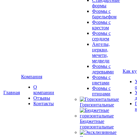
Стандартные
формы
Формы с
барельефом
Формы с
крестом
Формы с
сердцем
Ангелы,
церкви,
мечети,
медведи
Формы с
Как ку
деревьями
Компания
Формы с
цветами
О
Формы с
Главная
компании
птицами
Отзывы
Контакты
Горизонтальные
Бюджетные
горизонтальные