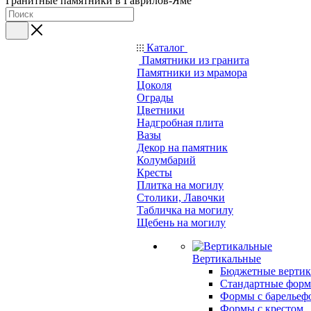
Гранитные памятники в Гаврилов-Яме
Каталог
Памятники из гранита
Памятники из мрамора
Цоколя
Ограды
Цветники
Надгробная плита
Вазы
Декор на памятник
Колумбарий
Кресты
Плитка на могилу
Столики, Лавочки
Табличка на могилу
Щебень на могилу
Вертикальные
Бюджетные вертик
Стандартные фор
Формы с барельеф
Формы с крестом