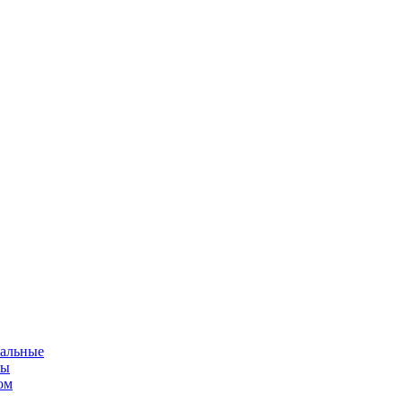
альные
мы
ом