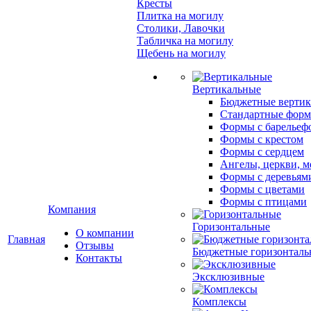
Кресты
Плитка на могилу
Столики, Лавочки
Табличка на могилу
Щебень на могилу
Вертикальные
Бюджетные вертик
Стандартные фор
Формы с барельеф
Формы с крестом
Формы с сердцем
Ангелы, церкви, м
Формы с деревьям
Формы с цветами
Формы с птицами
Компания
Горизонтальные
О компании
Главная
Отзывы
Бюджетные горизонталь
Контакты
Эксклюзивные
Комплексы