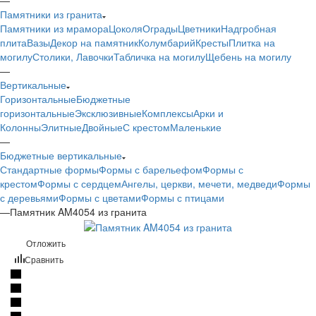
Памятники из гранита
Памятники из мрамора
Цоколя
Ограды
Цветники
Надгробная
плита
Вазы
Декор на памятник
Колумбарий
Кресты
Плитка на
могилу
Столики, Лавочки
Табличка на могилу
Щебень на могилу
—
Вертикальные
Горизонтальные
Бюджетные
горизонтальные
Эксклюзивные
Комплексы
Арки и
Колонны
Элитные
Двойные
С крестом
Маленькие
—
Бюджетные вертикальные
Стандартные формы
Формы с барельефом
Формы с
крестом
Формы с сердцем
Ангелы, церкви, мечети, медведи
Формы
с деревьями
Формы с цветами
Формы с птицами
—
Памятник AM4054 из гранита
Отложить
Сравнить