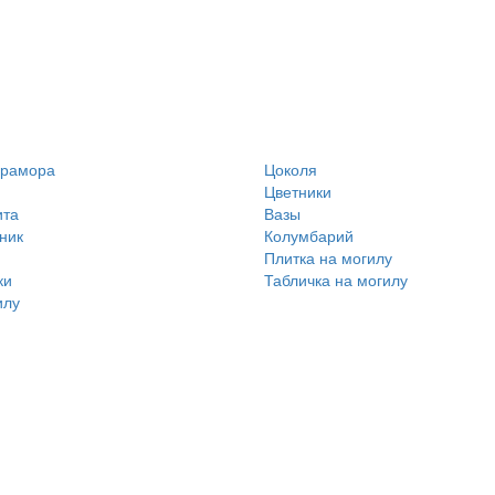
мрамора
Цоколя
Цветники
ита
Вазы
ник
Колумбарий
Плитка на могилу
ки
Табличка на могилу
илу