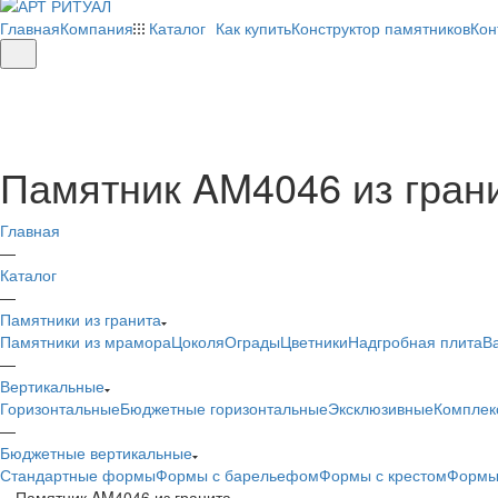
Главная
Компания
Каталог
Как купить
Конструктор памятников
Кон
Памятник AM4046 из гран
Главная
—
Каталог
—
Памятники из гранита
Памятники из мрамора
Цоколя
Ограды
Цветники
Надгробная плита
В
—
Вертикальные
Горизонтальные
Бюджетные горизонтальные
Эксклюзивные
Комплек
—
Бюджетные вертикальные
Стандартные формы
Формы с барельефом
Формы с крестом
Формы
—
Памятник AM4046 из гранита