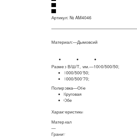
Артикул:
№ AM4046
Материал:
—
Дымовсий
Размер В/Ш/Т, мм.
—
1000/500/50;
1000/500/50;
1000/500/70;
Полировка
—
Обе
Круговая
Обе
Характеристики
Материал
—
Гранит