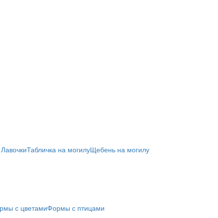
 Лавочки
Табличка на могилу
Щебень на могилу
рмы с цветами
Формы с птицами