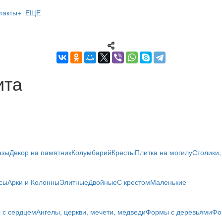
такты
+ ЕЩЕ
ита
азы
Декор на памятник
Колумбарий
Кресты
Плитка на могилу
Столики,
сы
Арки и Колонны
Элитные
Двойные
С крестом
Маленькие
 с сердцем
Ангелы, церкви, мечети, медведи
Формы с деревьями
Фо