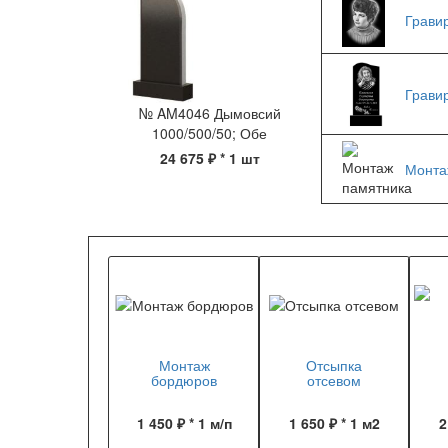
Грави
Грави
№ AM4046 Дымовсий
1000/500/50; Обе
24 675 ₽
* 1 шт
Монта
Монтаж
Отсыпка
бордюров
отсевом
1 450 ₽ * 1 м/п
1 650 ₽ * 1 м2
2