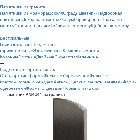
—
Памятники из гранита
Памятники из мрамора
Цоколя
Ограды
Цветники
Надгробная
плита
Вазы
Декор на памятник
Колумбарий
Кресты
Плитка на
могилу
Столики, Лавочки
Табличка на могилу
Щебень на могилу
—
Вертикальные
Горизонтальные
Бюджетные
горизонтальные
Эксклюзивные
Комплексы
Арки и
Колонны
Элитные
Двойные
С крестом
Маленькие
—
Бюджетные вертикальные
Стандартные формы
Формы с барельефом
Формы с
крестом
Формы с сердцем
Ангелы, церкви, мечети, медведи
Формы
с деревьями
Формы с цветами
Формы с птицами
—
Памятник AM4041 из гранита