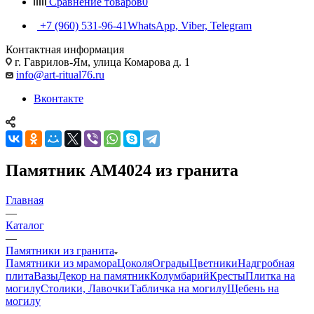
Сравнение товаров
0
+7 (960) 531-96-41
WhatsApp, Viber, Telegram
Контактная информация
г. Гаврилов-Ям, улица Комарова д. 1
info@art-ritual76.ru
Вконтакте
Памятник AM4024 из гранита
Главная
—
Каталог
—
Памятники из гранита
Памятники из мрамора
Цоколя
Ограды
Цветники
Надгробная
плита
Вазы
Декор на памятник
Колумбарий
Кресты
Плитка на
могилу
Столики, Лавочки
Табличка на могилу
Щебень на
могилу
—