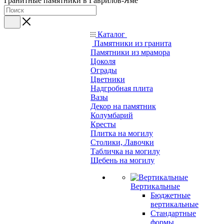
Гранитные памятники в Гаврилов-Яме
Каталог
Памятники из гранита
Памятники из мрамора
Цоколя
Ограды
Цветники
Надгробная плита
Вазы
Декор на памятник
Колумбарий
Кресты
Плитка на могилу
Столики, Лавочки
Табличка на могилу
Щебень на могилу
Вертикальные
Бюджетные
вертикальные
Стандартные
формы