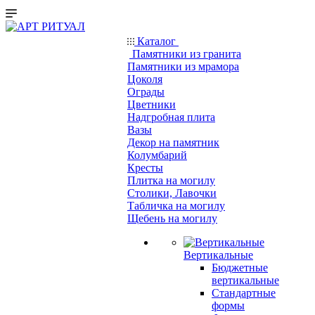
Каталог
Памятники из гранита
Памятники из мрамора
Цоколя
Ограды
Цветники
Надгробная плита
Вазы
Декор на памятник
Колумбарий
Кресты
Плитка на могилу
Столики, Лавочки
Табличка на могилу
Щебень на могилу
Вертикальные
Бюджетные
вертикальные
Стандартные
формы