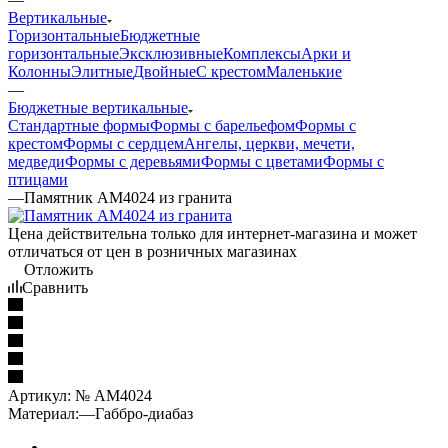
Вертикальные
Горизонтальные
Бюджетные
горизонтальные
Эксклюзивные
Комплексы
Арки и
Колонны
Элитные
Двойные
С крестом
Маленькие
—
Бюджетные вертикальные
Стандартные формы
Формы с барельефом
Формы с
крестом
Формы с сердцем
Ангелы, церкви, мечети,
медведи
Формы с деревьями
Формы с цветами
Формы с
птицами
—
Памятник AM4024 из гранита
Цена действительна только для интернет-магазина и может
отличаться от цен в розничных магазинах
Отложить
Сравнить
Артикул:
№ AM4024
Материал:
—
Габбро-диабаз