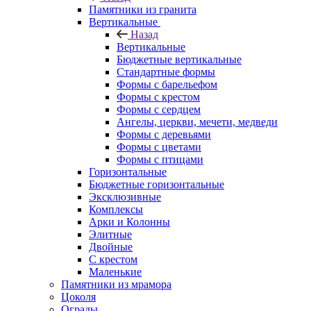
Памятники из гранита
Вертикальные
Назад
Вертикальные
Бюджетные вертикальные
Стандартные формы
Формы с барельефом
Формы с крестом
Формы с сердцем
Ангелы, церкви, мечети, медведи
Формы с деревьями
Формы с цветами
Формы с птицами
Горизонтальные
Бюджетные горизонтальные
Эксклюзивные
Комплексы
Арки и Колонны
Элитные
Двойные
С крестом
Маленькие
Памятники из мрамора
Цоколя
Ограды