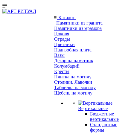
Каталог
Памятники из гранита
Памятники из мрамора
Цоколя
Ограды
Цветники
Надгробная плита
Вазы
Декор на памятник
Колумбарий
Кресты
Плитка на могилу
Столики, Лавочки
Табличка на могилу
Щебень на могилу
Вертикальные
Бюджетные
вертикальные
Стандартные
формы