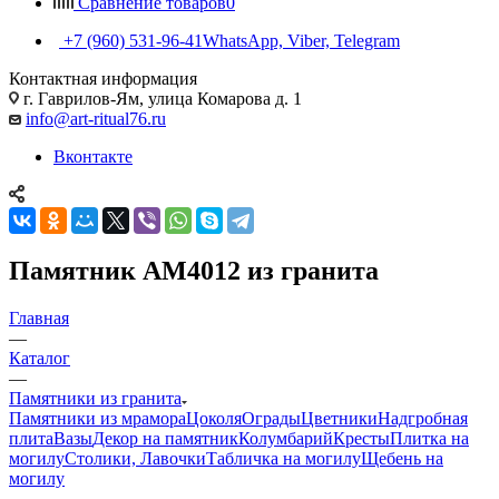
Сравнение товаров
0
+7 (960) 531-96-41
WhatsApp, Viber, Telegram
Контактная информация
г. Гаврилов-Ям, улица Комарова д. 1
info@art-ritual76.ru
Вконтакте
Памятник AM4012 из гранита
Главная
—
Каталог
—
Памятники из гранита
Памятники из мрамора
Цоколя
Ограды
Цветники
Надгробная
плита
Вазы
Декор на памятник
Колумбарий
Кресты
Плитка на
могилу
Столики, Лавочки
Табличка на могилу
Щебень на
могилу
—