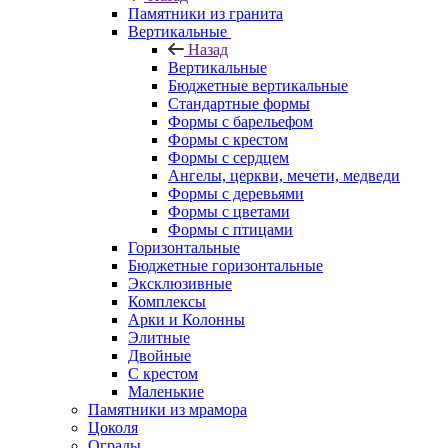
Памятники из гранита
Вертикальные
Назад
Вертикальные
Бюджетные вертикальные
Стандартные формы
Формы с барельефом
Формы с крестом
Формы с сердцем
Ангелы, церкви, мечети, медведи
Формы с деревьями
Формы с цветами
Формы с птицами
Горизонтальные
Бюджетные горизонтальные
Эксклюзивные
Комплексы
Арки и Колонны
Элитные
Двойные
С крестом
Маленькие
Памятники из мрамора
Цоколя
Ограды