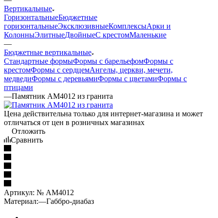
Вертикальные
Горизонтальные
Бюджетные
горизонтальные
Эксклюзивные
Комплексы
Арки и
Колонны
Элитные
Двойные
С крестом
Маленькие
—
Бюджетные вертикальные
Стандартные формы
Формы с барельефом
Формы с
крестом
Формы с сердцем
Ангелы, церкви, мечети,
медведи
Формы с деревьями
Формы с цветами
Формы с
птицами
—
Памятник AM4012 из гранита
Цена действительна только для интернет-магазина и может
отличаться от цен в розничных магазинах
Отложить
Сравнить
Артикул:
№ AM4012
Материал:
—
Габбро-диабаз