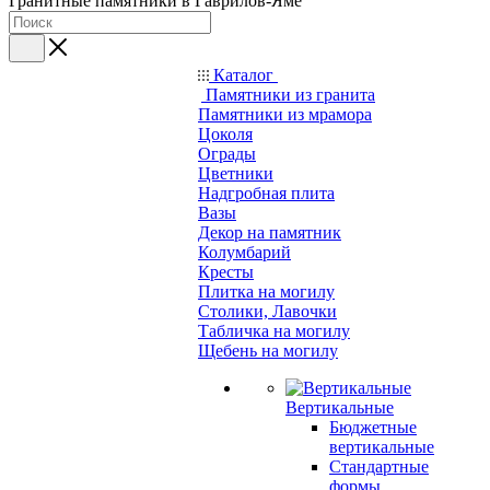
Гранитные памятники в Гаврилов-Яме
Каталог
Памятники из гранита
Памятники из мрамора
Цоколя
Ограды
Цветники
Надгробная плита
Вазы
Декор на памятник
Колумбарий
Кресты
Плитка на могилу
Столики, Лавочки
Табличка на могилу
Щебень на могилу
Вертикальные
Бюджетные
вертикальные
Стандартные
формы