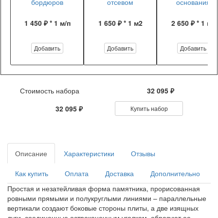
бордюров
отсевом
основания
1 450 ₽ * 1 м/п
1 650 ₽ * 1 м2
2 650 ₽ * 1 м2
Добавить
Добавить
Добавить
Стоимость набора
32 095 ₽
32 095 ₽
Купить набор
Описание
Характеристики
Отзывы
Как купить
Оплата
Доставка
Дополнительно
Простая и незатейливая форма памятника, прорисованная
ровными прямыми и полукруглыми линиями – параллельные
вертикали создают боковые стороны плиты, а две изящных
дуги, соединенные остроконечным уголком, образуют ее