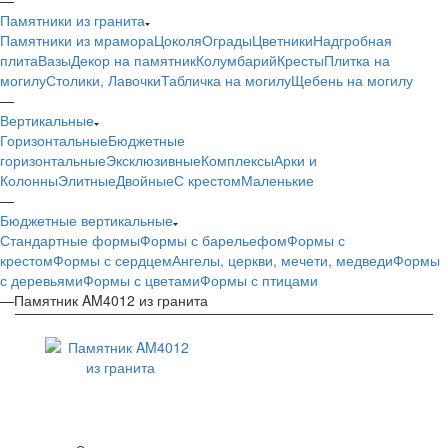
Памятники из гранита
Памятники из мрамора
Цоколя
Ограды
Цветники
Надгробная
плита
Вазы
Декор на памятник
Колумбарий
Кресты
Плитка на
могилу
Столики, Лавочки
Табличка на могилу
Щебень на могилу
—
Вертикальные
Горизонтальные
Бюджетные
горизонтальные
Эксклюзивные
Комплексы
Арки и
Колонны
Элитные
Двойные
С крестом
Маленькие
—
Бюджетные вертикальные
Стандартные формы
Формы с барельефом
Формы с
крестом
Формы с сердцем
Ангелы, церкви, мечети, медведи
Формы
с деревьями
Формы с цветами
Формы с птицами
—
Памятник AM4012 из гранита