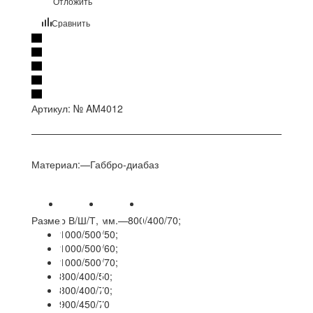
Отложить
Сравнить
Артикул:
№ AM4012
Материал:
—
Габбро-диабаз
Размер В/Ш/Т, мм.
—
800/400/70;
1000/500/50;
1000/500/60;
1000/500/70;
800/400/50;
800/400/70;
900/450/70