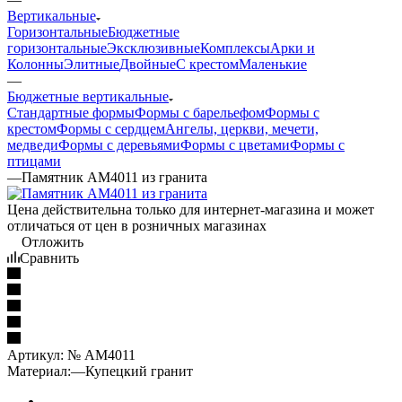
Вертикальные
Горизонтальные
Бюджетные
горизонтальные
Эксклюзивные
Комплексы
Арки и
Колонны
Элитные
Двойные
С крестом
Маленькие
—
Бюджетные вертикальные
Стандартные формы
Формы с барельефом
Формы с
крестом
Формы с сердцем
Ангелы, церкви, мечети,
медведи
Формы с деревьями
Формы с цветами
Формы с
птицами
—
Памятник AM4011 из гранита
Цена действительна только для интернет-магазина и может
отличаться от цен в розничных магазинах
Отложить
Сравнить
Артикул:
№ AM4011
Материал:
—
Купецкий гранит