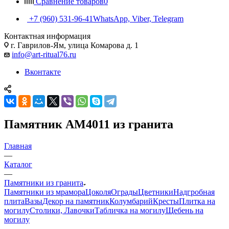
Сравнение товаров
0
+7 (960) 531-96-41
WhatsApp, Viber, Telegram
Контактная информация
г. Гаврилов-Ям, улица Комарова д. 1
info@art-ritual76.ru
Вконтакте
Памятник AM4011 из гранита
Главная
—
Каталог
—
Памятники из гранита
Памятники из мрамора
Цоколя
Ограды
Цветники
Надгробная
плита
Вазы
Декор на памятник
Колумбарий
Кресты
Плитка на
могилу
Столики, Лавочки
Табличка на могилу
Щебень на
могилу
—