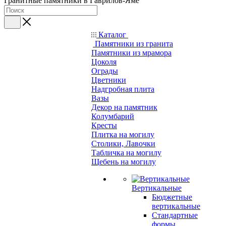
Гранитные памятники в Гаврилов-Яме
Каталог
Памятники из гранита
Памятники из мрамора
Цоколя
Ограды
Цветники
Надгробная плита
Вазы
Декор на памятник
Колумбарий
Кресты
Плитка на могилу
Столики, Лавочки
Табличка на могилу
Щебень на могилу
Вертикальные
Бюджетные
вертикальные
Стандартные
формы