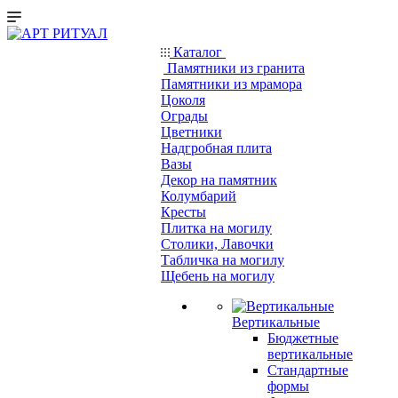
Каталог
Памятники из гранита
Памятники из мрамора
Цоколя
Ограды
Цветники
Надгробная плита
Вазы
Декор на памятник
Колумбарий
Кресты
Плитка на могилу
Столики, Лавочки
Табличка на могилу
Щебень на могилу
Вертикальные
Бюджетные
вертикальные
Стандартные
формы