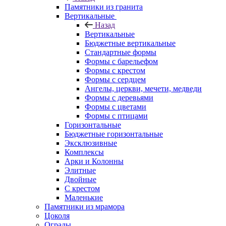
Памятники из гранита
Вертикальные
Назад
Вертикальные
Бюджетные вертикальные
Стандартные формы
Формы с барельефом
Формы с крестом
Формы с сердцем
Ангелы, церкви, мечети, медведи
Формы с деревьями
Формы с цветами
Формы с птицами
Горизонтальные
Бюджетные горизонтальные
Эксклюзивные
Комплексы
Арки и Колонны
Элитные
Двойные
С крестом
Маленькие
Памятники из мрамора
Цоколя
Ограды