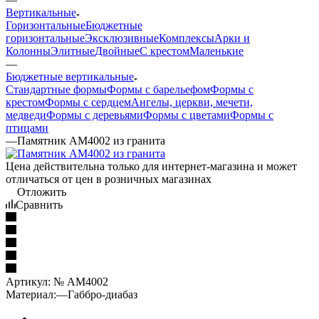
Вертикальные
Горизонтальные
Бюджетные
горизонтальные
Эксклюзивные
Комплексы
Арки и
Колонны
Элитные
Двойные
С крестом
Маленькие
—
Бюджетные вертикальные
Стандартные формы
Формы с барельефом
Формы с
крестом
Формы с сердцем
Ангелы, церкви, мечети,
медведи
Формы с деревьями
Формы с цветами
Формы с
птицами
—
Памятник AM4002 из гранита
Цена действительна только для интернет-магазина и может
отличаться от цен в розничных магазинах
Отложить
Сравнить
Артикул:
№ AM4002
Материал:
—
Габбро-диабаз