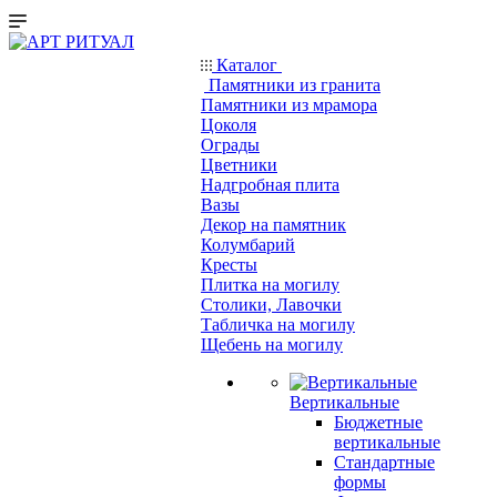
Каталог
Памятники из гранита
Памятники из мрамора
Цоколя
Ограды
Цветники
Надгробная плита
Вазы
Декор на памятник
Колумбарий
Кресты
Плитка на могилу
Столики, Лавочки
Табличка на могилу
Щебень на могилу
Вертикальные
Бюджетные
вертикальные
Стандартные
формы