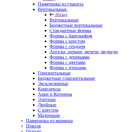
Памятники из гранита
Вертикальные
Назад
Вертикальные
Бюджетные вертикальные
Стандартные формы
Формы с барельефом
Формы с крестом
Формы с сердцем
Ангелы, церкви, мечети, медведи
Формы с деревьями
Формы с цветами
Формы с птицами
Горизонтальные
Бюджетные горизонтальные
Эксклюзивные
Комплексы
Арки и Колонны
Элитные
Двойные
С крестом
Маленькие
Памятники из мрамора
Цоколя
Ограды