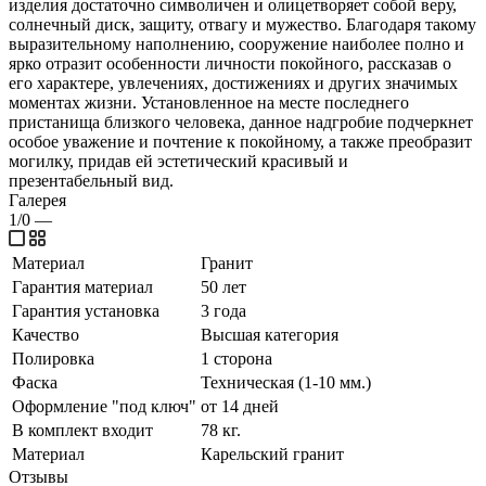
изделия достаточно символичен и олицетворяет собой веру,
солнечный диск, защиту, отвагу и мужество. Благодаря такому
выразительному наполнению, сооружение наиболее полно и
ярко отразит особенности личности покойного, рассказав о
его характере, увлечениях, достижениях и других значимых
моментах жизни. Установленное на месте последнего
пристанища близкого человека, данное надгробие подчеркнет
особое уважение и почтение к покойному, а также преобразит
могилку, придав ей эстетический красивый и
презентабельный вид.
Галерея
1/0
—
Материал
Гранит
Гарантия материал
50 лет
Гарантия установка
3 года
Качество
Высшая категория
Полировка
1 сторона
Фаска
Техническая (1-10 мм.)
Оформление "под ключ"
от 14 дней
В комплект входит
78 кг.
Материал
Карельский гранит
Отзывы