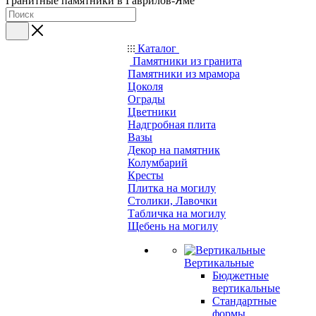
Гранитные памятники в Гаврилов-Яме
Каталог
Памятники из гранита
Памятники из мрамора
Цоколя
Ограды
Цветники
Надгробная плита
Вазы
Декор на памятник
Колумбарий
Кресты
Плитка на могилу
Столики, Лавочки
Табличка на могилу
Щебень на могилу
Вертикальные
Бюджетные
вертикальные
Стандартные
формы