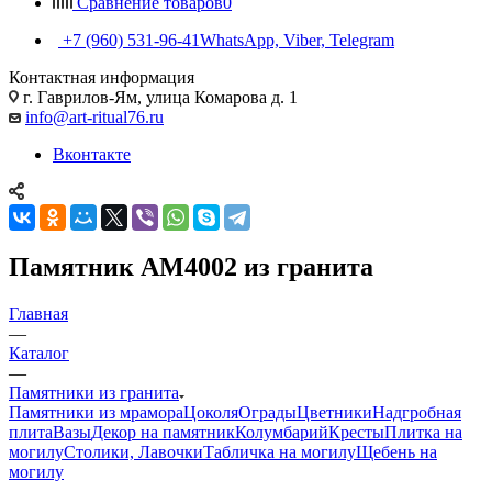
Сравнение товаров
0
+7 (960) 531-96-41
WhatsApp, Viber, Telegram
Контактная информация
г. Гаврилов-Ям, улица Комарова д. 1
info@art-ritual76.ru
Вконтакте
Памятник AM4002 из гранита
Главная
—
Каталог
—
Памятники из гранита
Памятники из мрамора
Цоколя
Ограды
Цветники
Надгробная
плита
Вазы
Декор на памятник
Колумбарий
Кресты
Плитка на
могилу
Столики, Лавочки
Табличка на могилу
Щебень на
могилу
—