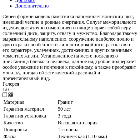
Доставка
Дополнительно
Своей формой модель памятника напоминает воинский щит,
имеющий четкие и ровные очертания. Силуэт мемориального
изделия достаточно символичен и олицетворяет собой веру,
солнечный диск, защиту, отвагу и мужество. Благодаря такому
выразительному наполнению, сооружение наиболее полно и
ярко отразит особенности личности покойного, рассказав о
его характере, увлечениях, достижениях и других значимых
моментах жизни. Установленное на месте последнего
пристанища близкого человека, данное надгробие подчеркнет
особое уважение и почтение к покойному, а также преобразит
могилку, придав ей эстетический красивый и
презентабельный вид.
Галерея
1/0
—
Материал
Гранит
Гарантия материал
50 лет
Гарантия установка
3 года
Качество
Высшая категория
Полировка
1 сторона
Фаска
Техническая (1-10 мм.)