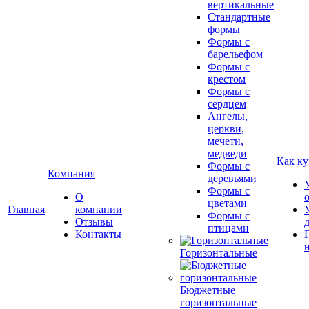
вертикальные
Стандартные
формы
Формы с
барельефом
Формы с
крестом
Формы с
сердцем
Ангелы,
церкви,
мечети,
медведи
Как ку
Формы с
Компания
деревьями
Формы с
О
цветами
Главная
компании
Формы с
Отзывы
птицами
Контакты
Горизонтальные
Бюджетные
горизонтальные