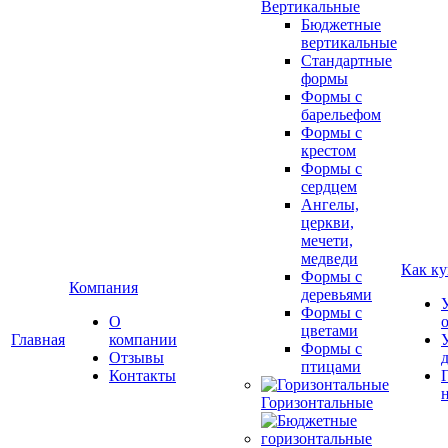
Вертикальные
Бюджетные
вертикальные
Стандартные
формы
Формы с
барельефом
Формы с
крестом
Формы с
сердцем
Ангелы,
церкви,
мечети,
медведи
Как ку
Формы с
Компания
деревьями
Формы с
О
цветами
Главная
компании
Формы с
Отзывы
птицами
Контакты
Горизонтальные