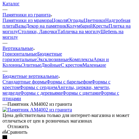
Каталог
—
Памятники из гранита
Памятники из мрамора
Цоколя
Ограды
Цветники
Надгробная
плита
Вазы
Декор на памятник
Колумбарий
Кресты
Плитка на
могилу
Столики, Лавочки
Табличка на могилу
Щебень на
могилу
—
Вертикальные
Горизонтальные
Бюджетные
горизонтальные
Эксклюзивные
Комплексы
Арки и
Колонны
Элитные
Двойные
С крестом
Маленькие
—
Бюджетные вертикальные
Стандартные формы
Формы с барельефом
Формы с
крестом
Формы с сердцем
Ангелы, церкви, мечети,
медведи
Формы с деревьями
Формы с цветами
Формы с
птицами
—
Памятник AM4002 из гранита
Цена действительна только для интернет-магазина и может
отличаться от цен в розничных магазинах
Отложить
Сравнить