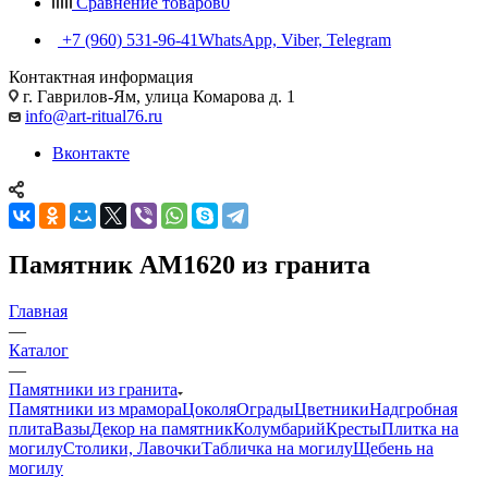
Сравнение товаров
0
+7 (960) 531-96-41
WhatsApp, Viber, Telegram
Контактная информация
г. Гаврилов-Ям, улица Комарова д. 1
info@art-ritual76.ru
Вконтакте
Памятник AM1620 из гранита
Главная
—
Каталог
—
Памятники из гранита
Памятники из мрамора
Цоколя
Ограды
Цветники
Надгробная
плита
Вазы
Декор на памятник
Колумбарий
Кресты
Плитка на
могилу
Столики, Лавочки
Табличка на могилу
Щебень на
могилу
—