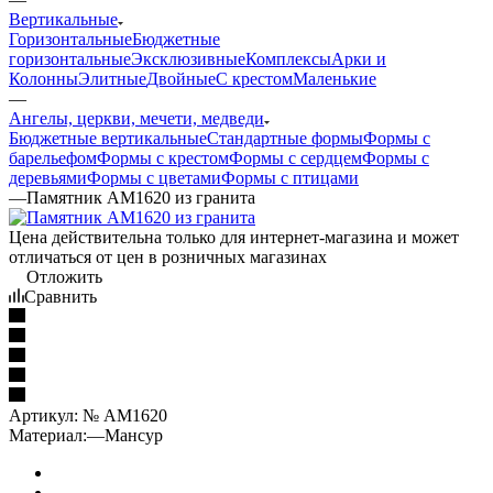
Вертикальные
Горизонтальные
Бюджетные
горизонтальные
Эксклюзивные
Комплексы
Арки и
Колонны
Элитные
Двойные
С крестом
Маленькие
—
Ангелы, церкви, мечети, медведи
Бюджетные вертикальные
Стандартные формы
Формы с
барельефом
Формы с крестом
Формы с сердцем
Формы с
деревьями
Формы с цветами
Формы с птицами
—
Памятник AM1620 из гранита
Цена действительна только для интернет-магазина и может
отличаться от цен в розничных магазинах
Отложить
Сравнить
Артикул:
№ AM1620
Материал:
—
Мансур