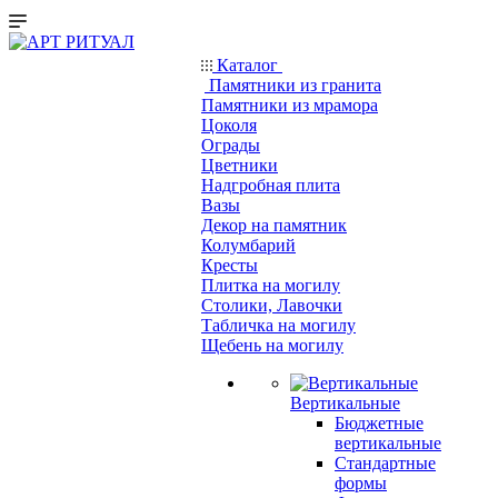
Каталог
Памятники из гранита
Памятники из мрамора
Цоколя
Ограды
Цветники
Надгробная плита
Вазы
Декор на памятник
Колумбарий
Кресты
Плитка на могилу
Столики, Лавочки
Табличка на могилу
Щебень на могилу
Вертикальные
Бюджетные
вертикальные
Стандартные
формы