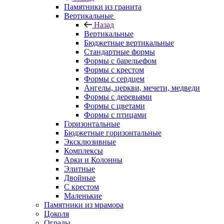
Памятники из гранита
Вертикальные
Назад
Вертикальные
Бюджетные вертикальные
Стандартные формы
Формы с барельефом
Формы с крестом
Формы с сердцем
Ангелы, церкви, мечети, медведи
Формы с деревьями
Формы с цветами
Формы с птицами
Горизонтальные
Бюджетные горизонтальные
Эксклюзивные
Комплексы
Арки и Колонны
Элитные
Двойные
С крестом
Маленькие
Памятники из мрамора
Цоколя
Ограды