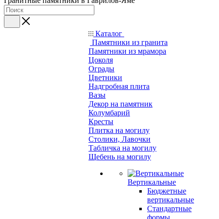
Гранитные памятники в Гаврилов-Яме
Каталог
Памятники из гранита
Памятники из мрамора
Цоколя
Ограды
Цветники
Надгробная плита
Вазы
Декор на памятник
Колумбарий
Кресты
Плитка на могилу
Столики, Лавочки
Табличка на могилу
Щебень на могилу
Вертикальные
Бюджетные
вертикальные
Стандартные
формы