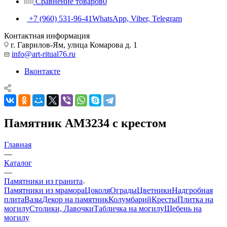
Сравнение товаров
0
+7 (960) 531-96-41
WhatsApp, Viber, Telegram
Контактная информация
г. Гаврилов-Ям, улица Комарова д. 1
info@art-ritual76.ru
Вконтакте
Памятник AM3234 с крестом
Главная
—
Каталог
—
Памятники из гранита
Памятники из мрамора
Цоколя
Ограды
Цветники
Надгробная
плита
Вазы
Декор на памятник
Колумбарий
Кресты
Плитка на
могилу
Столики, Лавочки
Табличка на могилу
Щебень на
могилу
—