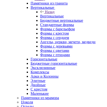
Памятники из гранита
Вертикальные
Назад
Вертикальные
Бюджетные вертикальные
Стандартные формы
Формы с барельефом
Формы с крестом
Формы с сердцем
Ангелы, церкви, мечети, медведи
Формы с деревьями
Формы с цветами
Формы с птицами
Горизонтальные
Бюджетные горизонтальные
Эксклюзивные
Комплексы
Арки и Колонны
Элитные
Двойные
С крестом
Маленькие
Памятники из мрамора
Цоколя
Ограды