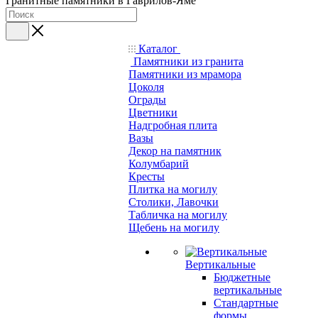
Гранитные памятники в Гаврилов-Яме
Каталог
Памятники из гранита
Памятники из мрамора
Цоколя
Ограды
Цветники
Надгробная плита
Вазы
Декор на памятник
Колумбарий
Кресты
Плитка на могилу
Столики, Лавочки
Табличка на могилу
Щебень на могилу
Вертикальные
Бюджетные
вертикальные
Стандартные
формы