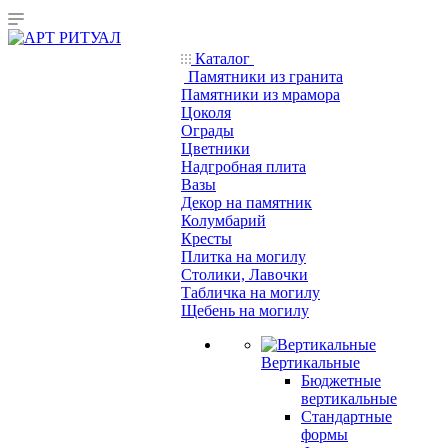
Каталог
Памятники из гранита
Памятники из мрамора
Цоколя
Ограды
Цветники
Надгробная плита
Вазы
Декор на памятник
Колумбарий
Кресты
Плитка на могилу
Столики, Лавочки
Табличка на могилу
Щебень на могилу
Вертикальные
Бюджетные
вертикальные
Стандартные
формы