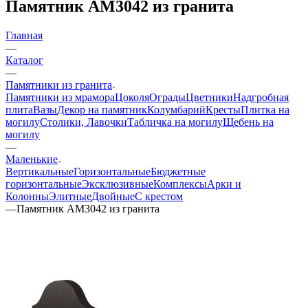
Памятник AM3042 из гранита
Главная
—
Каталог
—
Памятники из гранита
Памятники из мрамора
Цоколя
Ограды
Цветники
Надгробная
плита
Вазы
Декор на памятник
Колумбарий
Кресты
Плитка на
могилу
Столики, Лавочки
Табличка на могилу
Щебень на
могилу
—
Маленькие
Вертикальные
Горизонтальные
Бюджетные
горизонтальные
Эксклюзивные
Комплексы
Арки и
Колонны
Элитные
Двойные
С крестом
—
Памятник AM3042 из гранита