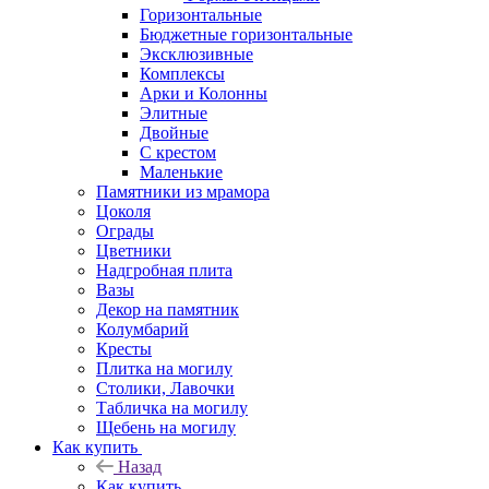
Горизонтальные
Бюджетные горизонтальные
Эксклюзивные
Комплексы
Арки и Колонны
Элитные
Двойные
С крестом
Маленькие
Памятники из мрамора
Цоколя
Ограды
Цветники
Надгробная плита
Вазы
Декор на памятник
Колумбарий
Кресты
Плитка на могилу
Столики, Лавочки
Табличка на могилу
Щебень на могилу
Как купить
Назад
Как купить