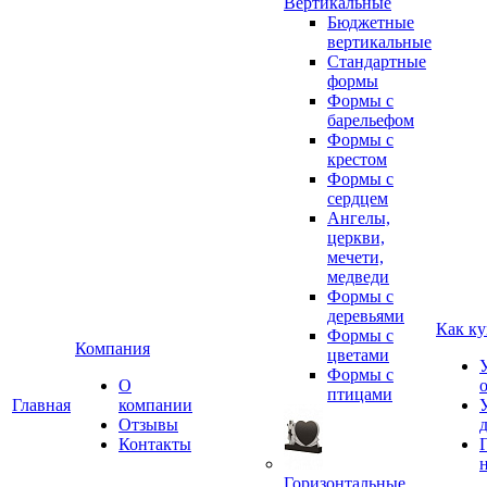
Вертикальные
Бюджетные
вертикальные
Стандартные
формы
Формы с
барельефом
Формы с
крестом
Формы с
сердцем
Ангелы,
церкви,
мечети,
медведи
Формы с
деревьями
Как ку
Формы с
Компания
цветами
Формы с
О
птицами
Главная
компании
Отзывы
Контакты
Горизонтальные