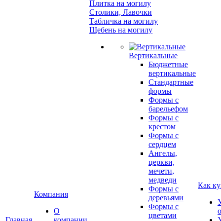
Плитка на могилу
Столики, Лавочки
Табличка на могилу
Щебень на могилу
Вертикальные
Бюджетные
вертикальные
Стандартные
формы
Формы с
барельефом
Формы с
крестом
Формы с
сердцем
Ангелы,
церкви,
мечети,
медведи
Как ку
Формы с
Компания
деревьями
Формы с
О
цветами
Главная
компании