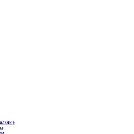
альные
мы
ом