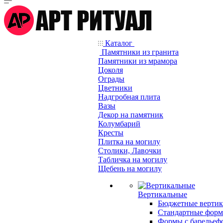
Каталог
Памятники из гранита
Памятники из мрамора
Цоколя
Ограды
Цветники
Надгробная плита
Вазы
Декор на памятник
Колумбарий
Кресты
Плитка на могилу
Столики, Лавочки
Табличка на могилу
Щебень на могилу
Вертикальные
Бюджетные вертик
Стандартные фор
Формы с барельеф