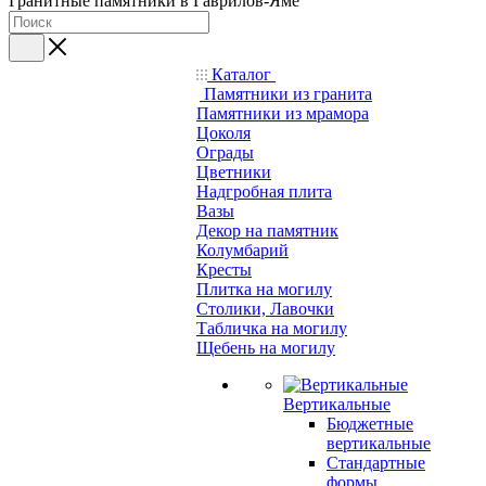
Гранитные памятники в Гаврилов-Яме
Каталог
Памятники из гранита
Памятники из мрамора
Цоколя
Ограды
Цветники
Надгробная плита
Вазы
Декор на памятник
Колумбарий
Кресты
Плитка на могилу
Столики, Лавочки
Табличка на могилу
Щебень на могилу
Вертикальные
Бюджетные
вертикальные
Стандартные
формы