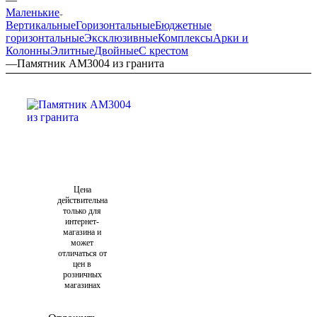
Маленькие
Вертикальные
Горизонтальные
Бюджетные
горизонтальные
Эксклюзивные
Комплексы
Арки и
Колонны
Элитные
Двойные
С крестом
—
Памятник AM3004 из гранита
Цена
действительна
только для
интернет-
магазина и
может
отличаться от
цен в
розничных
магазинах