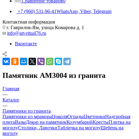
Сравнение товаров
0
+7 (960) 531-96-41
WhatsApp, Viber, Telegram
Контактная информация
г. Гаврилов-Ям, улица Комарова д. 1
info@art-ritual76.ru
Вконтакте
Памятник AM3004 из гранита
Главная
—
Каталог
—
Памятники из гранита
Памятники из мрамора
Цоколя
Ограды
Цветники
Надгробная
плита
Вазы
Декор на памятник
Колумбарий
Кресты
Плитка на
могилу
Столики, Лавочки
Табличка на могилу
Щебень на
могилу
—