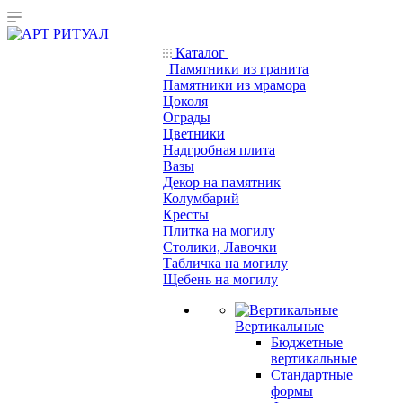
Каталог
Памятники из гранита
Памятники из мрамора
Цоколя
Ограды
Цветники
Надгробная плита
Вазы
Декор на памятник
Колумбарий
Кресты
Плитка на могилу
Столики, Лавочки
Табличка на могилу
Щебень на могилу
Вертикальные
Бюджетные
вертикальные
Стандартные
формы