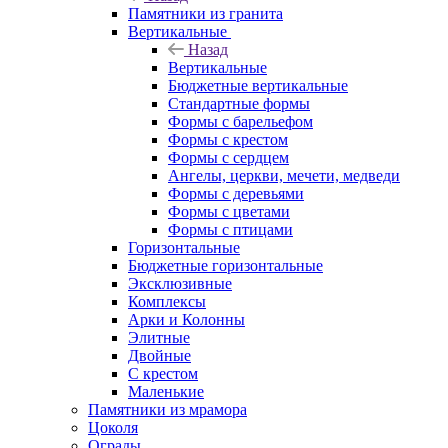
Памятники из гранита
Вертикальные
Назад
Вертикальные
Бюджетные вертикальные
Стандартные формы
Формы с барельефом
Формы с крестом
Формы с сердцем
Ангелы, церкви, мечети, медведи
Формы с деревьями
Формы с цветами
Формы с птицами
Горизонтальные
Бюджетные горизонтальные
Эксклюзивные
Комплексы
Арки и Колонны
Элитные
Двойные
С крестом
Маленькие
Памятники из мрамора
Цоколя
Ограды