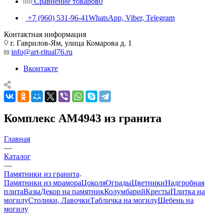
Сравнение товаров
0
+7 (960) 531-96-41
WhatsApp, Viber, Telegram
Контактная информация
г. Гаврилов-Ям, улица Комарова д. 1
info@art-ritual76.ru
Вконтакте
Комплекс AM4943 из гранита
Главная
—
Каталог
—
Памятники из гранита
Памятники из мрамора
Цоколя
Ограды
Цветники
Надгробная
плита
Вазы
Декор на памятник
Колумбарий
Кресты
Плитка на
могилу
Столики, Лавочки
Табличка на могилу
Щебень на
могилу
—