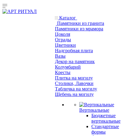
Каталог
Памятники из гранита
Памятники из мрамора
Цоколя
Ограды
Цветники
Надгробная плита
Вазы
Декор на памятник
Колумбарий
Кресты
Плитка на могилу
Столики, Лавочки
Табличка на могилу
Щебень на могилу
Вертикальные
Бюджетные
вертикальные
Стандартные
формы