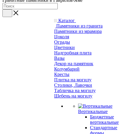
Гранитные памятники в Гаврилов-Яме
Каталог
Памятники из гранита
Памятники из мрамора
Цоколя
Ограды
Цветники
Надгробная плита
Вазы
Декор на памятник
Колумбарий
Кресты
Плитка на могилу
Столики, Лавочки
Табличка на могилу
Щебень на могилу
Вертикальные
Бюджетные
вертикальные
Стандартные
формы