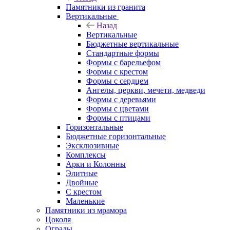
Памятники из гранита
Вертикальные
Назад
Вертикальные
Бюджетные вертикальные
Стандартные формы
Формы с барельефом
Формы с крестом
Формы с сердцем
Ангелы, церкви, мечети, медведи
Формы с деревьями
Формы с цветами
Формы с птицами
Горизонтальные
Бюджетные горизонтальные
Эксклюзивные
Комплексы
Арки и Колонны
Элитные
Двойные
С крестом
Маленькие
Памятники из мрамора
Цоколя
Ограды