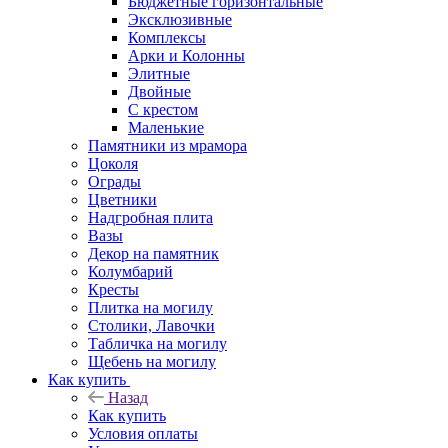
Бюджетные горизонтальные
Эксклюзивные
Комплексы
Арки и Колонны
Элитные
Двойные
С крестом
Маленькие
Памятники из мрамора
Цоколя
Ограды
Цветники
Надгробная плита
Вазы
Декор на памятник
Колумбарий
Кресты
Плитка на могилу
Столики, Лавочки
Табличка на могилу
Щебень на могилу
Как купить
Назад
Как купить
Условия оплаты