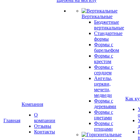
Щебень на могилу
Вертикальные
Бюджетные
вертикальные
Стандартные
формы
Формы с
барельефом
Формы с
крестом
Формы с
сердцем
Ангелы,
церкви,
мечети,
медведи
Как ку
Формы с
Компания
деревьями
Формы с
О
цветами
Главная
компании
Формы с
Отзывы
птицами
Контакты