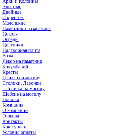
Арки и Колонны
Элитные
Двойные
С крестом
Маленькие
Памятники из мрамора
Цоколя
Ограды
Цветники
Надгробная плита
Вазы
Декор на памятник
Колумбарий
Кресты
Плитка на могилу
Столики, Лавочки
Табличка на могилу
Щебень на могилу
Главная
Компания
О компании
Отзывы
Контакты
Как купить
Условия оплаты