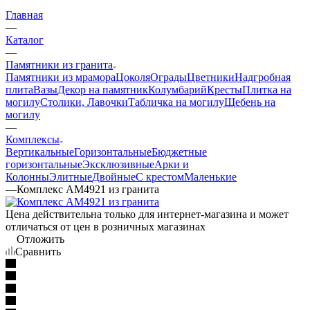
Главная
—
Каталог
—
Памятники из гранита
Памятники из мрамора
Цоколя
Ограды
Цветники
Надгробная
плита
Вазы
Декор на памятник
Колумбарий
Кресты
Плитка на
могилу
Столики, Лавочки
Табличка на могилу
Щебень на
могилу
—
Комплексы
Вертикальные
Горизонтальные
Бюджетные
горизонтальные
Эксклюзивные
Арки и
Колонны
Элитные
Двойные
С крестом
Маленькие
—
Комплекс AM4921 из гранита
Цена действительна только для интернет-магазина и может
отличаться от цен в розничных магазинах
Отложить
Сравнить