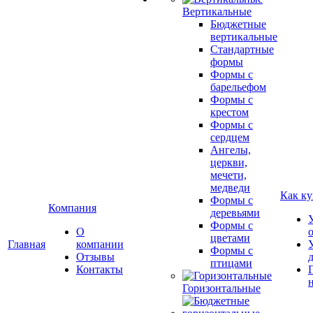
Вертикальные
Бюджетные
вертикальные
Стандартные
формы
Формы с
барельефом
Формы с
крестом
Формы с
сердцем
Ангелы,
церкви,
мечети,
медведи
Как ку
Формы с
Компания
деревьями
Формы с
О
цветами
Главная
компании
Формы с
Отзывы
птицами
Контакты
Горизонтальные